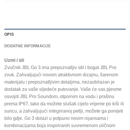
OPIS
DODATNE INFORMACIJE
Uzmi i idi
Zvučnik JBL Go 3 ima prepoznatljiv stil i bogat JBL Pro
zvuk. Zahvaljujući novom atraktivnom dizajnu, šarenom
materijalu i prepoznatljivim detaljima, nezaobilazan je
dodatak za vaše sljedeće putovanje. Vaše će vas pjesme
osvojiti JBL Pro Soundom, otpornim na vodu i prašinu
prema IP67, tako da možete slušati cijelo vrijeme po kiši ili
suncu, a zahvaljujući integriranoj petlji, možete ga ponijeti
bilo gdje. Go 3 dolazi u potpuno novim nijansama i
kombinacijama boja inspiriranih suvremenom uličnom