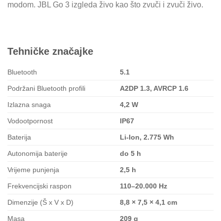
modom. JBL Go 3 izgleda živo kao što zvuči i zvuči živo.
Tehničke značajke
Bluetooth
5.1
Podržani Bluetooth profili
A2DP 1.3, AVRCP 1.6
Izlazna snaga
4,2 W
Vodootpornost
IP67
Baterija
Li-Ion, 2.775 Wh
Autonomija baterije
do 5 h
Vrijeme punjenja
2,5 h
Frekvencijski raspon
110–20.000 Hz
Dimenzije (Š x V x D)
8,8 × 7,5 × 4,1 cm
Masa
209 g