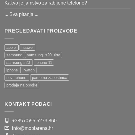
Kakvo je jamstvo za rabljene telefone?
... Sva pitanja ...
PREGLEDAVATI PROIZVODE
apple
huawei
samsung
samsung s20 ultra
samsung s20
iphone 11
iphone
iwatch
novi iphone
pametna zapestnica
prodaja na obroke
KONTAKT PODACI
+385 (0)95 5273 860
info@mobiarena.hr