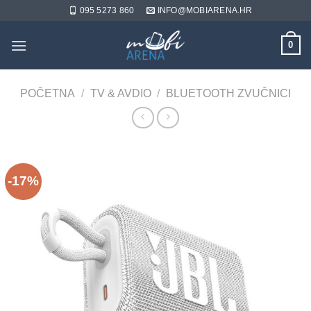
Skip
095 5273 860
INFO@MOBIARENA.HR
to
content
0
POČETNA
/
TV & AVDIO
/
BLUETOOTH ZVUČNICI
-17%