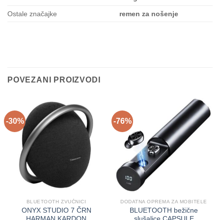
Ostale značajke
remen za nošenje
POVEZANI PROIZVODI
-30%
-76%
BLUETOOTH ZVUČNICI
DODATNA OPREMA ZA MOBITELE
ONYX STUDIO 7 ČRN
BLUETOOTH bežične
HARMAN KARDON
slušalice CAPSULE