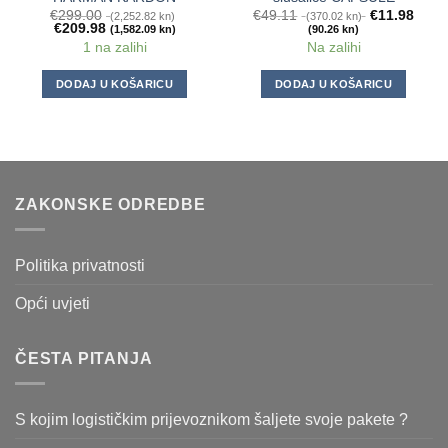
€
299.00
€
49.11
€
11.98
(2,252.82 kn)
(370.02 kn)
€
209.98
(1,582.09 kn)
(90.26 kn)
1 na zalihi
Na zalihi
DODAJ U KOŠARICU
DODAJ U KOŠARICU
ZAKONSKE ODREDBE
Politika privatnosti
Opći uvjeti
ČESTA PITANJA
S kojim logističkim prijevoznikom šaljete svoje pakete ?