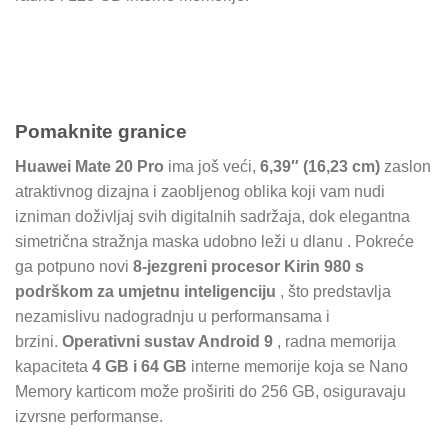
Pomaknite granice
Huawei Mate 20 Pro
ima još veći,
6,39″ (16,23 cm)
zaslon
atraktivnog dizajna i zaobljenog oblika koji vam nudi
izniman doživljaj svih digitalnih sadržaja, dok elegantna
simetrična stražnja maska ​​udobno leži u dlanu . Pokreće
ga potpuno novi
8-jezgreni procesor Kirin 980 s
podrškom za umjetnu inteligenciju
, što predstavlja
nezamislivu nadogradnju u performansama i
brzini.
Operativni sustav Android 9
, radna memorija
kapaciteta
4 GB i 64 GB
interne memorije koja se Nano
Memory karticom može proširiti do 256 GB, osiguravaju
izvrsne performanse.