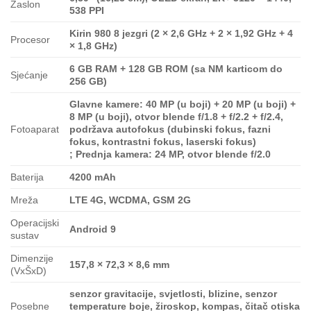
Zaslon
538 PPI
Kirin 980 8 jezgri (2 × 2,6 GHz + 2 × 1,92 GHz + 4
Procesor
× 1,8 GHz)
6 GB RAM + 128 GB ROM (sa NM karticom do
Sjećanje
256 GB)
Glavne kamere: 40 MP (u boji) + 20 MP (u boji) +
8 MP (u boji), otvor blende f/1.8 + f/2.2 + f/2.4,
Fotoaparat
podržava autofokus (dubinski fokus, fazni
fokus, kontrastni fokus, laserski fokus)
; Prednja kamera: 24 MP, otvor blende f/2.0
Baterija
4200 mAh
Mreža
LTE 4G, WCDMA, GSM 2G
Operacijski
Android 9
sustav
Dimenzije
157,8 × 72,3 × 8,6 mm
(VxŠxD)
senzor gravitacije, svjetlosti, blizine, senzor
Posebne
temperature boje, žiroskop, kompas, čitač otiska