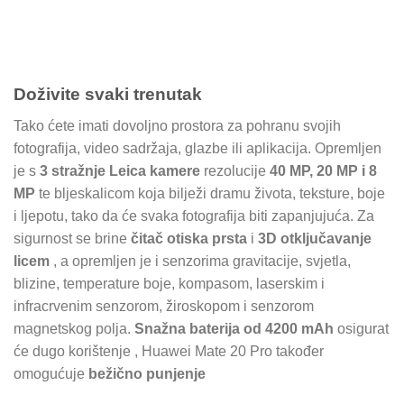
Doživite svaki trenutak
Tako ćete imati dovoljno prostora za pohranu svojih
fotografija, video sadržaja, glazbe ili aplikacija. Opremljen
je s
3 stražnje Leica kamere
rezolucije
40 MP, 20 MP i 8
MP
te bljeskalicom koja bilježi dramu života, teksture, boje
i ljepotu, tako da će svaka fotografija biti zapanjujuća. Za
sigurnost se brine
čitač otiska prsta
i
3D otključavanje
licem
, a opremljen je i senzorima gravitacije, svjetla,
blizine, temperature boje, kompasom, laserskim i
infracrvenim senzorom, žiroskopom i senzorom
magnetskog polja.
Snažna baterija od 4200 mAh
osigurat
će dugo korištenje , Huawei Mate 20 Pro također
omogućuje
bežično punjenje