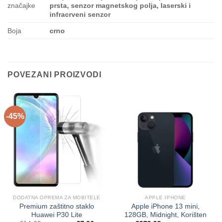
značajke
prsta, senzor magnetskog polja, laserski i
infracrveni senzor
Boja
crno
POVEZANI PROIZVODI
-45%
DODATNA OPREMA ZA MOBITELE
APPLE IPHONE
Premium zaštitno staklo
Apple iPhone 13 mini,
Huawei P30 Lite
128GB, Midnight, Korišten