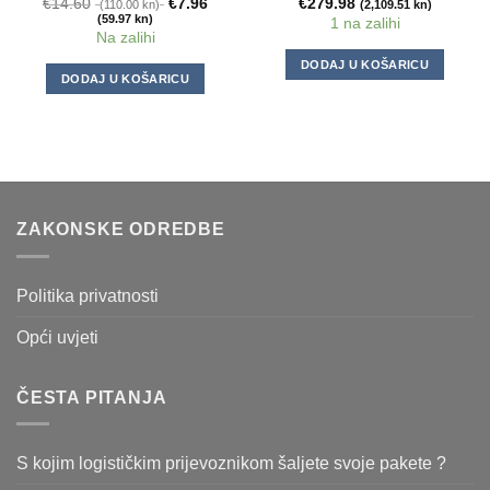
€
14.60
€
7.96
€
279.98
(110.00 kn)
(2,109.51 kn)
(59.97 kn)
1 na zalihi
Na zalihi
DODAJ U KOŠARICU
DODAJ U KOŠARICU
ZAKONSKE ODREDBE
Politika privatnosti
Opći uvjeti
ČESTA PITANJA
S kojim logističkim prijevoznikom šaljete svoje pakete ?