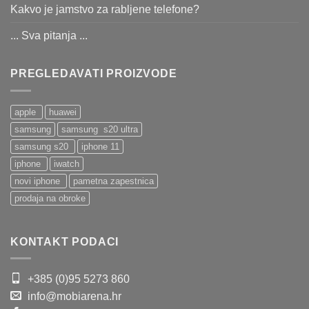
Kakvo je jamstvo za rabljene telefone?
... Sva pitanja ...
PREGLEDAVATI PROIZVODE
apple
huawei
samsung
samsung s20 ultra
samsung s20
iphone 11
iphone
iwatch
novi iphone
pametna zapestnica
prodaja na obroke
KONTAKT PODACI
+385 (0)95 5273 860
info@mobiarena.hr