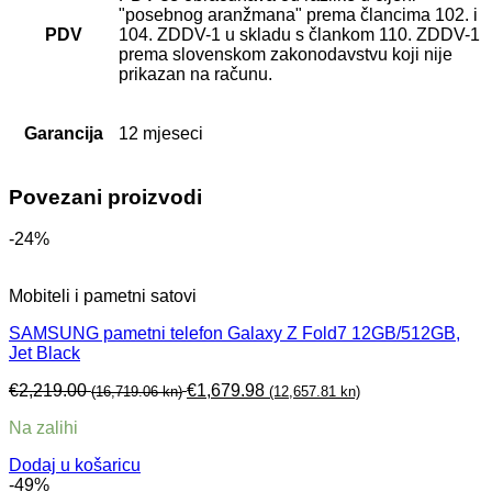
"posebnog aranžmana" prema člancima 102. i
PDV
104. ZDDV-1 u skladu s člankom 110. ZDDV-1
prema slovenskom zakonodavstvu koji nije
prikazan na računu.
Garancija
12 mjeseci
Povezani proizvodi
-24%
Mobiteli i pametni satovi
SAMSUNG pametni telefon Galaxy Z Fold7 12GB/512GB,
Jet Black
€
2,219.00
€
1,679.98
(16,719.06 kn)
(12,657.81 kn)
Na zalihi
Dodaj u košaricu
-49%