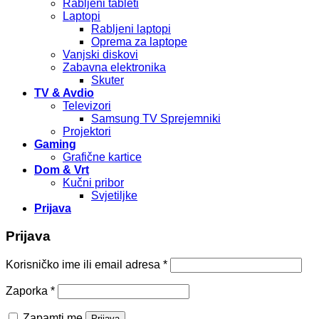
Rabljeni tableti
Laptopi
Rabljeni laptopi
Oprema za laptope
Vanjski diskovi
Zabavna elektronika
Skuter
TV & Avdio
Televizori
Samsung TV Sprejemniki
Projektori
Gaming
Grafične kartice
Dom & Vrt
Kučni pribor
Svjetiljke
Prijava
Prijava
Korisničko ime ili email adresa
*
Zaporka
*
Zapamti me
Prijava