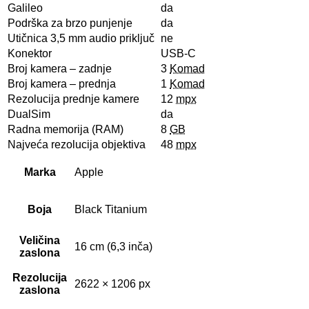
Galileo
da
Podrška za brzo punjenje
da
Utičnica 3,5 mm audio priključ
ne
Konektor
USB-C
Broj kamera – zadnje
3
Komad
Broj kamera – prednja
1
Komad
Rezolucija prednje kamere
12
mpx
DualSim
da
Radna memorija (RAM)
8
GB
Najveća rezolucija objektiva
48
mpx
Marka
Apple
Boja
Black Titanium
Veličina
16 cm (6,3 inča)
zaslona
Rezolucija
2622 × 1206 px
zaslona