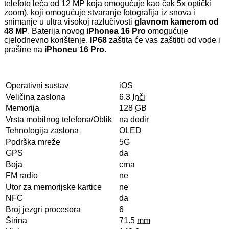
telefoto leća od 12 MP koja omogućuje kao čak 5x optički
zoom), koji omogućuje stvaranje fotografija iz snova i
snimanje u ultra visokoj razlučivosti
glavnom kamerom od
48 MP
. Baterija novog
iPhonea 16 Pro
omogućuje
cjelodnevno korištenje.
IP68
zaštita će vas zaštititi od vode i
prašine na
iPhoneu 16 Pro.
Operativni sustav
iOS
Veličina zaslona
6.3
Inči
Memorija
128
GB
Vrsta mobilnog telefona/Oblik
na dodir
Tehnologija zaslona
OLED
Podrška mreže
5G
GPS
da
Boja
crna
FM radio
ne
Utor za memorijske kartice
ne
NFC
da
Broj jezgri procesora
6
Širina
71.5
mm