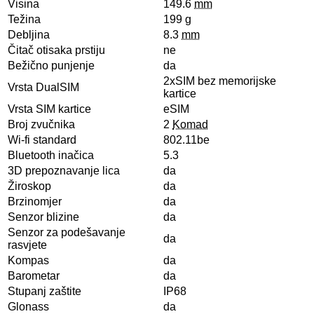
Visina
149.6
mm
Težina
199
g
Debljina
8.3
mm
Čitač otisaka prstiju
ne
Bežično punjenje
da
2xSIM bez memorijske
Vrsta DualSIM
kartice
Vrsta SIM kartice
eSIM
Broj zvučnika
2
Komad
Wi-fi standard
802.11be
Bluetooth inačica
5.3
3D prepoznavanje lica
da
Žiroskop
da
Brzinomjer
da
Senzor blizine
da
Senzor za podešavanje
da
rasvjete
Kompas
da
Barometar
da
Stupanj zaštite
IP68
Glonass
da