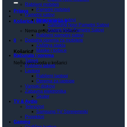
Rabljeni mobiteli
Pametni mobiteli
Prijava
Pametni satovi
Novi pametni satovi
Košarica /
€
0.00
0
(0.00 kn)
Samsung Novi Pametni Satovi
Xiaomi Novi Pametni Satovi
Nema proizvoda u košarici
Rabljeni pametni satovi
Dodatna oprema za mobitele
0
Zaštitna stakla
Maske i torbice
Košarica
Računala i oprema
Tableti
Nema proizvoda u košarici
Rabljeni tableti
Laptopi
Rabljeni laptopi
Oprema za laptope
Vanjski diskovi
Zabavna elektronika
Skuter
TV & Avdio
Televizori
Samsung TV Sprejemniki
Projektori
Gaming
Grafične kartice