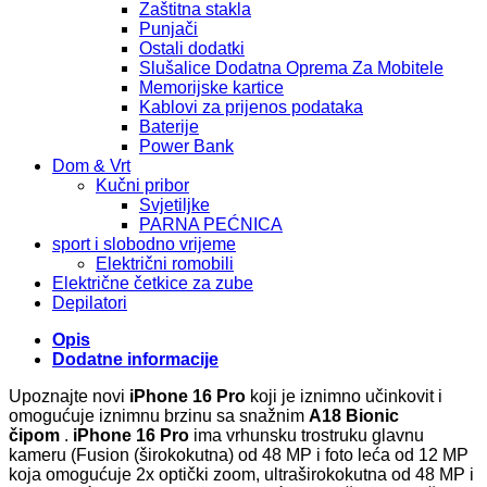
Zaštitna stakla
Punjači
Ostali dodatki
Slušalice Dodatna Oprema Za Mobitele
Memorijske kartice
Kablovi za prijenos podataka
Baterije
Power Bank
Dom & Vrt
Kučni pribor
Svjetiljke
PARNA PEĆNICA
sport i slobodno vrijeme
Električni romobili
Električne četkice za zube
Depilatori
Opis
Dodatne informacije
Upoznajte novi
iPhone 16 Pro
koji je iznimno učinkovit i
omogućuje iznimnu brzinu sa snažnim
A18 Bionic
čipom
.
iPhone 16 Pro
ima vrhunsku trostruku glavnu
kameru (Fusion (širokokutna) od 48 MP i foto leća od 12 MP
koja omogućuje 2x optički zoom, ultraširokokutna od 48 MP i