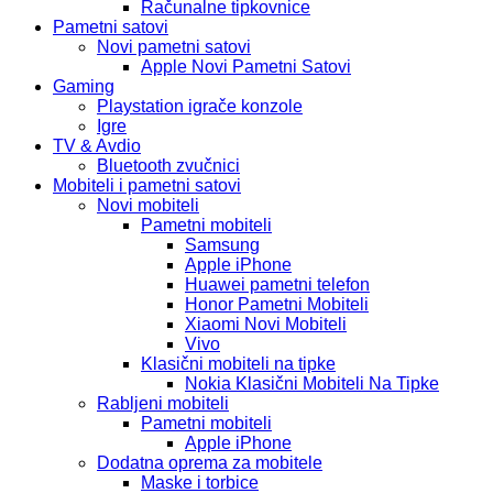
Računalne tipkovnice
Pametni satovi
Novi pametni satovi
Apple Novi Pametni Satovi
Gaming
Playstation igrače konzole
Igre
TV & Avdio
Bluetooth zvučnici
Mobiteli i pametni satovi
Novi mobiteli
Pametni mobiteli
Samsung
Apple iPhone
Huawei pametni telefon
Honor Pametni Mobiteli
Xiaomi Novi Mobiteli
Vivo
Klasični mobiteli na tipke
Nokia Klasični Mobiteli Na Tipke
Rabljeni mobiteli
Pametni mobiteli
Apple iPhone
Dodatna oprema za mobitele
Maske i torbice