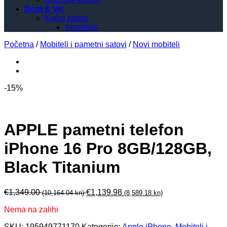
Dom & Vrt
Kučni pribor
Svjetiljke
Početna
/
Mobiteli i pametni satovi
/
Novi mobiteli
-15%
APPLE pametni telefon
iPhone 16 Pro 8GB/128GB,
Black Titanium
€
1,349.00
€
1,139.98
(10,164.04 kn)
(8,589.18 kn)
Nema na zalihi
SKU:
195949771170
Kategorije:
Apple iPhone
,
Mobiteli i