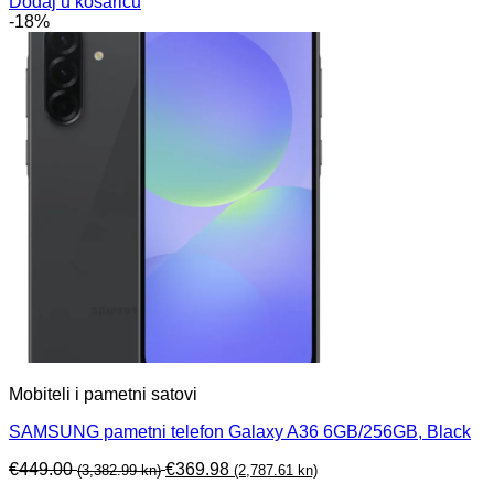
Dodaj u košaricu
-18%
Mobiteli i pametni satovi
SAMSUNG pametni telefon Galaxy A36 6GB/256GB, Black
€
449.00
€
369.98
(3,382.99 kn)
(2,787.61 kn)