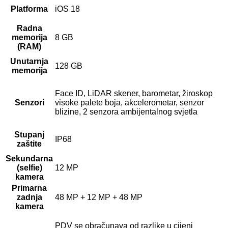
Platforma
iOS 18
Radna
memorija
8 GB
(RAM)
Unutarnja
128 GB
memorija
Face ID, LiDAR skener, barometar, žiroskop
Senzori
visoke palete boja, akcelerometar, senzor
blizine, 2 senzora ambijentalnog svjetla
Stupanj
IP68
zaštite
Sekundarna
(selfie)
12 MP
kamera
Primarna
zadnja
48 MP + 12 MP + 48 MP
kamera
PDV se obračunava od razlike u cijeni