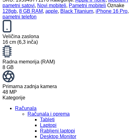
pametni satovi
,
Novi mobiteli
,
Pametni mobiteli
Oznake
128gb
,
8 GB RAM
,
apple
,
Black Titanium
,
iPhone 16 Pro
,
pametni telefon
Veličina zaslona
16 cm (6,3 inča)
Radna memorija (RAM)
8 GB
Primarna zadnja kamera
48 MP
Kategorije
Računala
Računala i oprema
Tableti
Laptopi
Rabljeni laptopi
Desktop Monitor