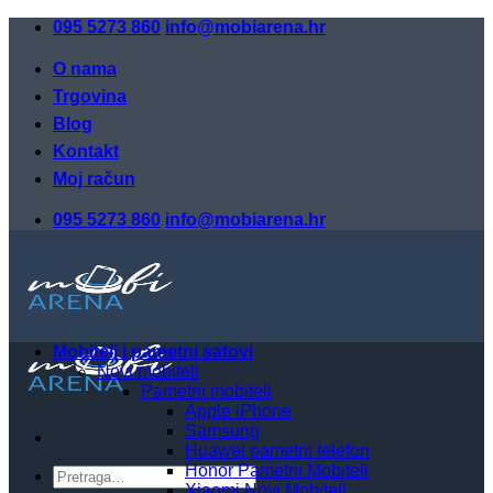
Skip
095 5273 860
info@mobiarena.hr
to
content
O nama
Trgovina
Blog
Kontakt
Moj račun
095 5273 860
info@mobiarena.hr
Mobiteli i pametni satovi
Novi mobiteli
Pametni mobiteli
Apple iPhone
Samsung
Huawei pametni telefon
Honor Pametni Mobiteli
Pretraži:
Xiaomi Novi Mobiteli