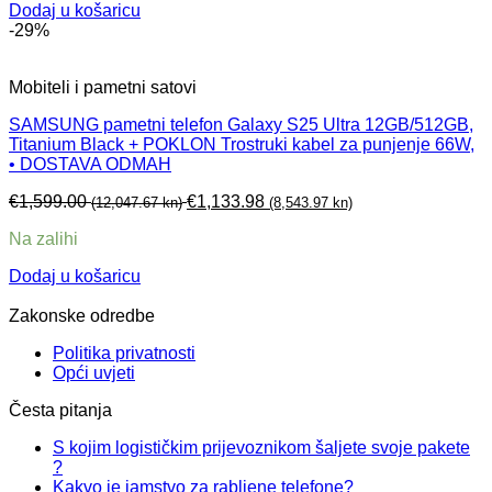
Dodaj u košaricu
-29%
Mobiteli i pametni satovi
SAMSUNG pametni telefon Galaxy S25 Ultra 12GB/512GB,
Titanium Black + POKLON Trostruki kabel za punjenje 66W,
• DOSTAVA ODMAH
€
1,599.00
€
1,133.98
(12,047.67 kn)
(8,543.97 kn)
Na zalihi
Dodaj u košaricu
Zakonske odredbe
Politika privatnosti
Opći uvjeti
Česta pitanja
S kojim logističkim prijevoznikom šaljete svoje pakete
?
Kakvo je jamstvo za rabljene telefone?