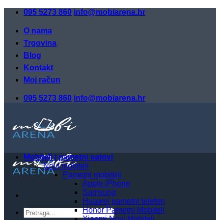
Skip
095 5273 860
info@mobiarena.hr
to
content
O nama
Trgovina
Blog
Kontakt
Moj račun
095 5273 860
info@mobiarena.hr
Mobiteli i pametni satovi
Novi mobiteli
Pametni mobiteli
Apple iPhone
Samsung
Huawei pametni telefon
Honor Pametni Mobiteli
Pretraži:
Xiaomi Novi Mobiteli