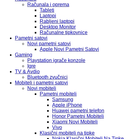
Računala i oprema
Tableti
Laptopi
Rabljeni laptopi
Desktop Monitor
Računalne tipkovnice
Pametni satovi
Novi pametni satovi
Apple Novi Pametni Satovi
Gaming
Playstation igrače konzole
Igre
TV & Avdio
Bluetooth zvučnici
Mobiteli i pametni satovi
Novi mobiteli
Pametni mobiteli
Samsung
Apple iPhone
Huawei pametni telefon
Honor Pametni Mobiteli
Xiaomi Novi Mobiteli
Vivo
Klasični mobiteli na tipke
Nokia Klasični Mobiteli Na Tipke