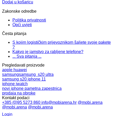
Dodaj u košaricu
Zakonske odredbe
Politika privatnosti
Opći uvjeti
Česta pitanja
S kojim logističkim prijevoznikom šaljete svoje pakete
?
Kakvo je jamstvo za rabljene telefone?
... Sva pitanja ...
Pregledavati proizvode
apple
huawei
samsung
samsung s20 ultra
samsung s20
iphone 11
iphone
iwatch
novi iphone
pametna zapestnica
prodaja na obroke
Kontakt podaci
+385 (0)95 5273 860
info@mobiarena.hr
@mobi.arena
@mobi.arena
@mobi.arena
Login