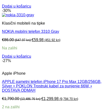
Dodaj u košaricu
-30%
Klasični mobiteli na tipke
NOKIA mobilni telefon 3310 Gray
€
86.00
€
59.98
(647.97 kn)
(451.92 kn)
Na zalihi
Dodaj u košaricu
-27%
Apple iPhone
APPLE pametni telefon iPhone 17 Pro Max 12GB/256GB,
Silver + POKLON Trostruki kabel za punjenje 66W, •
DOSTAVA ODMAH
€
1,790.00
€
1,299.98
(13,486.76 kn)
(9,794.70 kn)
2 na zalihi