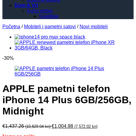
Dom & Vrt
Kučni pribor
Svjetiljke
Početna
/
Mobiteli i pametni satovi
/
Novi mobiteli
-30%
APPLE pametni telefon
iPhone 14 Plus 6GB/256GB,
Midnight
€
1,437.26
€
1,004.98
(10,829.04 kn)
(7,572.02 kn)