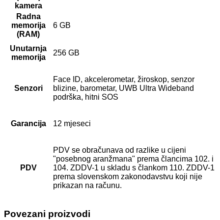
kamera
Radna
memorija
6 GB
(RAM)
Unutarnja
256 GB
memorija
Face ID, akcelerometar, žiroskop, senzor
Senzori
blizine, barometar, UWB Ultra Wideband
podrška, hitni SOS
Garancija
12 mjeseci
PDV se obračunava od razlike u cijeni
"posebnog aranžmana" prema člancima 102. i
PDV
104. ZDDV-1 u skladu s člankom 110. ZDDV-1
prema slovenskom zakonodavstvu koji nije
prikazan na računu.
Povezani proizvodi