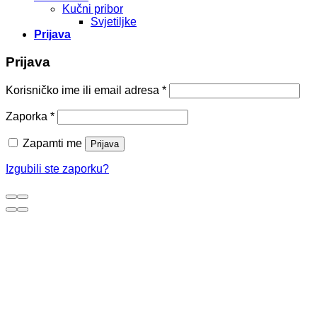
Kučni pribor
Svjetiljke
Prijava
Prijava
Korisničko ime ili email adresa
*
Zaporka
*
Zapamti me
Prijava
Izgubili ste zaporku?