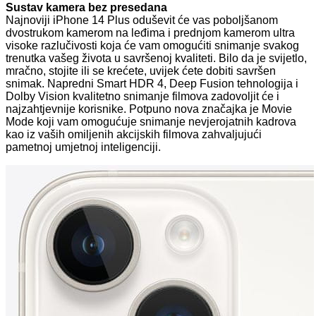
Sustav kamera bez presedana
Najnoviji iPhone 14 Plus oduševit će vas poboljšanom
dvostrukom kamerom na leđima i prednjom kamerom ultra
visoke razlučivosti koja će vam omogućiti snimanje svakog
trenutka vašeg života u savršenoj kvaliteti. Bilo da je svijetlo,
mračno, stojite ili se krećete, uvijek ćete dobiti savršen
snimak. Napredni Smart HDR 4, Deep Fusion tehnologija i
Dolby Vision kvalitetno snimanje filmova zadovoljit će i
najzahtjevnije korisnike. Potpuno nova značajka je Movie
Mode koji vam omogućuje snimanje nevjerojatnih kadrova
kao iz vaših omiljenih akcijskih filmova zahvaljujući
pametnoj umjetnoj inteligenciji.