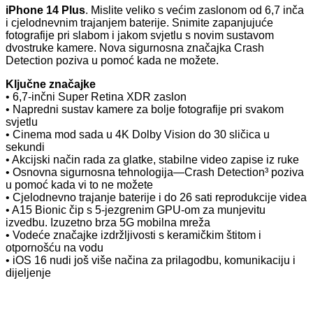
iPhone 14 Plus
. Mislite veliko s većim zaslonom od 6,7 inča
i cjelodnevnim trajanjem baterije. Snimite zapanjujuće
fotografije pri slabom i jakom svjetlu s novim sustavom
dvostruke kamere. Nova sigurnosna značajka Crash
Detection poziva u pomoć kada ne možete.
Ključne značajke
• 6,7-inčni Super Retina XDR zaslon
• Napredni sustav kamere za bolje fotografije pri svakom
svjetlu
• Cinema mod sada u 4K Dolby Vision do 30 sličica u
sekundi
• Akcijski način rada za glatke, stabilne video zapise iz ruke
• Osnovna sigurnosna tehnologija—Crash Detection³ poziva
u pomoć kada vi to ne možete
• Cjelodnevno trajanje baterije i do 26 sati reprodukcije videa
• A15 Bionic čip s 5-jezgrenim GPU-om za munjevitu
izvedbu. Izuzetno brza 5G mobilna mreža
• Vodeće značajke izdržljivosti s keramičkim štitom i
otpornošću na vodu
• iOS 16 nudi još više načina za prilagodbu, komunikaciju i
dijeljenje