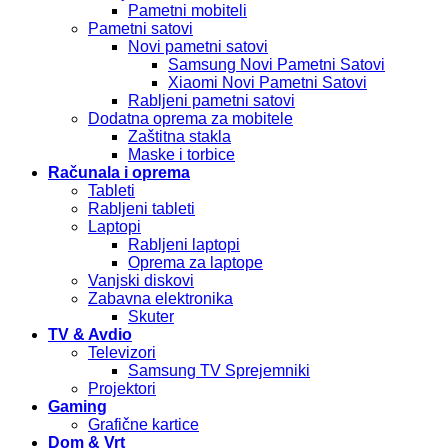
Pametni mobiteli
Pametni satovi
Novi pametni satovi
Samsung Novi Pametni Satovi
Xiaomi Novi Pametni Satovi
Rabljeni pametni satovi
Dodatna oprema za mobitele
Zaštitna stakla
Maske i torbice
Računala i oprema
Tableti
Rabljeni tableti
Laptopi
Rabljeni laptopi
Oprema za laptope
Vanjski diskovi
Zabavna elektronika
Skuter
TV & Avdio
Televizori
Samsung TV Sprejemniki
Projektori
Gaming
Grafične kartice
Dom & Vrt