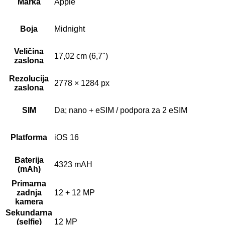
Marka
Apple
Boja
Midnight
Veličina
17,02 cm (6,7")
zaslona
Rezolucija
2778 × 1284 px
zaslona
SIM
Da; nano + eSIM / podpora za 2 eSIM
Platforma
iOS 16
Baterija
4323 mAH
(mAh)
Primarna
zadnja
12 + 12 MP
kamera
Sekundarna
(selfie)
12 MP