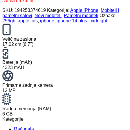
Nema na zalihi
SKU:
194253374619
Kategorije:
Apple iPhone
,
Mobiteli i
pametni satovi
,
Novi mobiteli
,
Pametni mobiteli
Oznake
256gb
,
apple
,
ios
,
iphone
,
iphone 14 plus
,
midnight
Veličina zaslona
17,02 cm (6,7")
Baterija (mAh)
4323 mAH
Primarna zadnja kamera
12 MP
Radna memorija (RAM)
6 GB
Kategorije
Računala