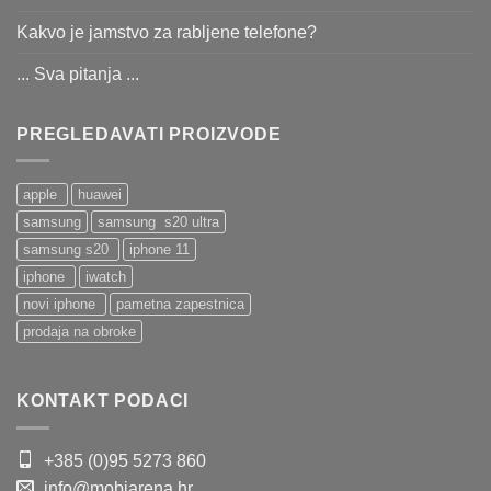
Kakvo je jamstvo za rabljene telefone?
... Sva pitanja ...
PREGLEDAVATI PROIZVODE
apple
huawei
samsung
samsung s20 ultra
samsung s20
iphone 11
iphone
iwatch
novi iphone
pametna zapestnica
prodaja na obroke
KONTAKT PODACI
+385 (0)95 5273 860
info@mobiarena.hr