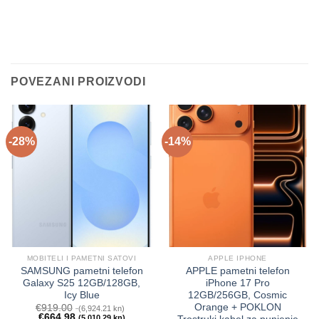
POVEZANI PROIZVODI
-28%
-14%
MOBITELI I PAMETNI SATOVI
APPLE IPHONE
SAMSUNG pametni telefon
APPLE pametni telefon
Galaxy S25 12GB/128GB,
iPhone 17 Pro
Icy Blue
12GB/256GB, Cosmic
Orange + POKLON
€
919.00
(6,924.21 kn)
€
664.98
(5,010.29 kn)