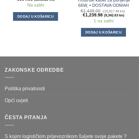
Trostruki kabel za punjenje
Na zalihi
66W, • DOSTAVA ODMAH
€
1,449.00
(10,917.49 kn)
€
1,239.98
(9,342.63 kn)
DODAJ U KOŠARICU
1 na zalihi
DODAJ U KOŠARICU
ZAKONSKE ODREDBE
Politika privatnosti
Opći uvjeti
ČESTA PITANJA
S kojim logističkim prijevoznikom šaljete svoje pakete ?