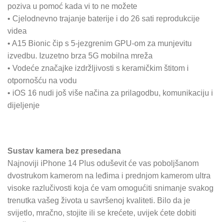
poziva u pomoć kada vi to ne možete
• Cjelodnevno trajanje baterije i do 26 sati reprodukcije
videa
• A15 Bionic čip s 5-jezgrenim GPU-om za munjevitu
izvedbu. Izuzetno brza 5G mobilna mreža
• Vodeće značajke izdržljivosti s keramičkim štitom i
otpornošću na vodu
• iOS 16 nudi još više načina za prilagodbu, komunikaciju i
dijeljenje
Sustav kamera bez presedana
Najnoviji iPhone 14 Plus oduševit će vas poboljšanom
dvostrukom kamerom na leđima i prednjom kamerom ultra
visoke razlučivosti koja će vam omogućiti snimanje svakog
trenutka vašeg života u savršenoj kvaliteti. Bilo da je
svijetlo, mračno, stojite ili se krećete, uvijek ćete dobiti