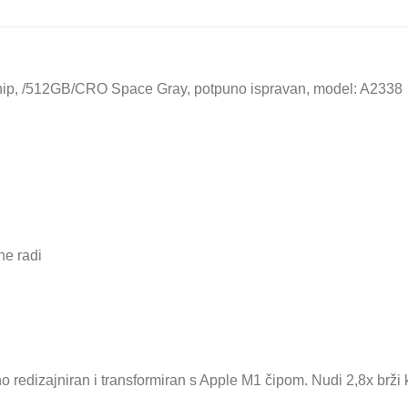
p, /512GB/CRO Space Gray, potpuno ispravan, model: A2338
ne radi
redizajniran i transformiran s Apple M1 čipom. Nudi 2,8x brži k