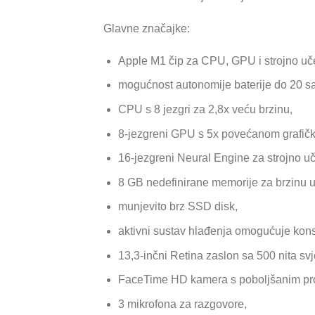
Glavne značajke:
Apple M1 čip za CPU, GPU i strojno uč
mogućnost autonomije baterije do 20 sa
CPU s 8 jezgri za 2,8x veću brzinu,
8-jezgreni GPU s 5x povećanom grafi
16-jezgreni Neural Engine za strojno uč
8 GB nedefinirane memorije za brzinu u
munjevito brz SSD disk,
aktivni sustav hlađenja omogućuje kon
13,3-inčni Retina zaslon sa 500 nita svje
FaceTime HD kamera s poboljšanim pro
3 mikrofona za razgovore,