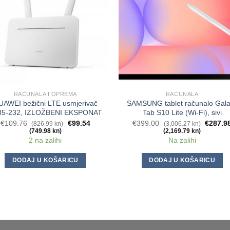
RAČUNALA I OPREMA
RAČUNALA
UAWEI bežični LTE usmjerivač
SAMSUNG tablet računalo Gal
35-232, IZLOŽBENI EKSPONAT
Tab S10 Lite (Wi-Fi), sivi
€
109.76
€
99.54
€
399.00
€
287.9
(826.99 kn)
(3,006.27 kn)
(749.98 kn)
(2,169.79 kn)
2 na zalihi
Na zalihi
DODAJ U KOŠARICU
DODAJ U KOŠARICU