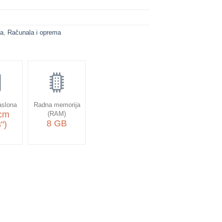
la
,
Računala i oprema
aslona
Radna memorija
 cm
(RAM)
8 GB
")