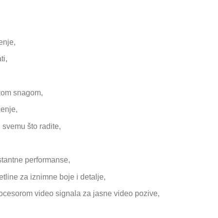
enje,
ti,
čkom snagom,
enje,
 svemu što radite,
stantne performanse,
tline za iznimne boje i detalje,
cesorom video signala za jasne video pozive,