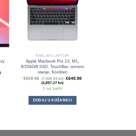
RABLJENI LAPTOPI
RAČUN
axy
Apple Macbook Pro 13, M1,
LCD tablet za cr
8/256GB SSD, TouchBar, izvrsno
€
24.99
(188.29
stanje, Korišten
(150.54
8
Na za
€
929.98
€
649.98
(7,006.93 kn)
(4,897.27 kn)
1 na zalihi
DODAJ U K
DODAJ U KOŠARICU