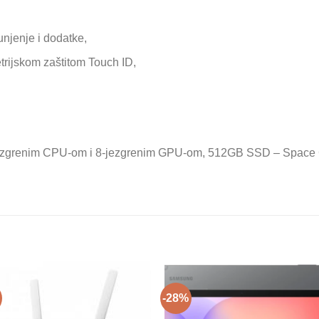
njenje i dodatke,
trijskom zaštitom Touch ID,
jezgrenim CPU-om i 8‑jezgrenim GPU-om, 512GB SSD – Space G
-28%