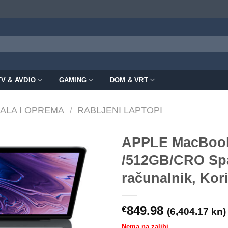
TV & AVDIO
GAMING
DOM & VRT
ALA I OPREMA
/
RABLJENI LAPTOPI
APPLE MacBook
/512GB/CRO Spa
računalnik, Kor
849.98
€
(6,404.17 kn)
Nema na zalihi