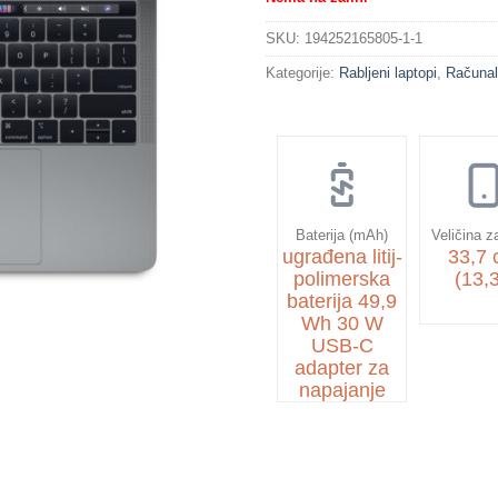
SKU:
194252165805-1-1
Kategorije:
Rabljeni laptopi
,
Računa
Baterija (mAh)
Veličina z
ugrađena litij-
33,7
polimerska
(13,3
baterija 49,9
Wh 30 W
USB-C
adapter za
napajanje