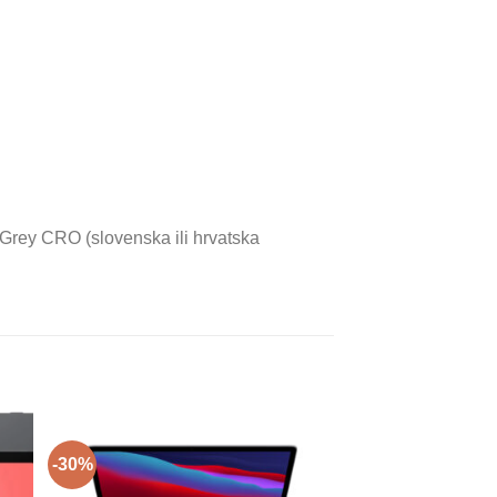
rey CRO (slovenska ili hrvatska
-30%
-20%