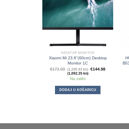
DESKTOP MONITOR
Xiaomi Mi 23.8’’(60cm) Desktop
H
Monitor 1C
B5
€
172.00
€
144.98
(1,295.93 kn)
(1,092.35 kn)
Na zalihi
DODAJ U KOŠARICU