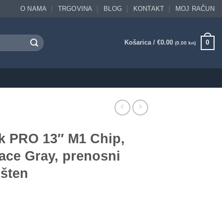
O NAMA
TRGOVINA
BLOG
KONTAKT
MOJ RAČUN
Košarica /
€
0.00
0
(0.00 kn)
 PRO 13″ M1 Chip,
ce Gray, prenosni
išten