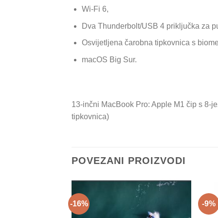
Wi-Fi 6,
Dva Thunderbolt/USB 4 priključka za pu
Osvijetljena čarobna tipkovnica s biome
macOS Big Sur.
13-inčni MacBook Pro: Apple M1 čip s 8‑
tipkovnica)
POVEZANI PROIZVODI
-16%
-9%