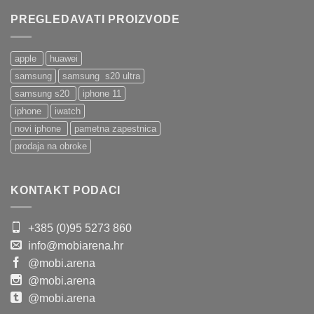
PREGLEDAVATI PROIZVODE
apple
huawei
samsung
samsung s20 ultra
samsung s20
iphone 11
iphone
iwatch
novi iphone
pametna zapestnica
prodaja na obroke
KONTAKT PODACI
+385 (0)95 5273 860
info@mobiarena.hr
@mobi.arena
@mobi.arena
@mobi.arena