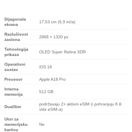
Dijagonala
17,53 cm (6,9 inča)
ekrana
Razlučivost
2868 × 1320 px
zaslona
Tehnologija
OLED Super Retina XDR
prikaza
Operativni
iOS 18
sustav
Procesor
Apple A18 Pro
Interna
512 GB
memorija
podržavaju 2× aktivni eSIM (i pohranjuju 8 ili
DualSim
više eSIM-a)
Utor za
memorijsku
Ne
karticu