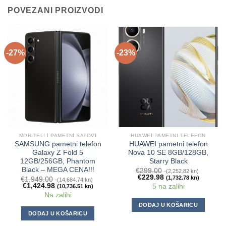
POVEZANI PROIZVODI
-27%
-23%
MOBITELI I PAMETNI SATOVI
HUAWEI PAMETNI TELEFON
SAMSUNG pametni telefon
HUAWEI pametni telefon
Galaxy Z Fold 5
Nova 10 SE 8GB/128GB,
12GB/256GB, Phantom
Starry Black
Black – MEGA CENA!!!
€
299.00
(2,252.82 kn)
€
229.98
(1,732.78 kn)
€
1,949.00
(14,684.74 kn)
€
1,424.98
5 na zalihi
(10,736.51 kn)
Na zalihi
DODAJ U KOŠARICU
DODAJ U KOŠARICU