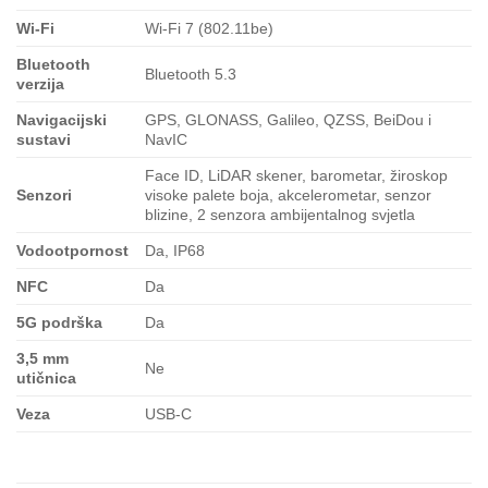
Wi-Fi
Wi-Fi 7 (802.11be)
Bluetooth
Bluetooth 5.3
verzija
Navigacijski
GPS, GLONASS, Galileo, QZSS, BeiDou i
sustavi
NavIC
Face ID, LiDAR skener, barometar, žiroskop
Senzori
visoke palete boja, akcelerometar, senzor
blizine, 2 senzora ambijentalnog svjetla
Vodootpornost
Da, IP68
NFC
Da
5G podrška
Da
3,5 mm
Ne
utičnica
Veza
USB-C