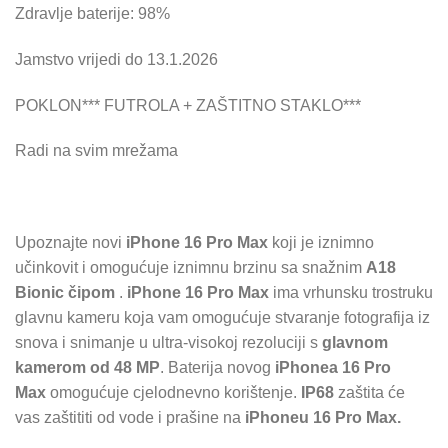
Zdravlje baterije: 98%
Jamstvo vrijedi do 13.1.2026
POKLON*** FUTROLA + ZAŠTITNO STAKLO***
Radi na svim mrežama
Upoznajte novi
iPhone 16 Pro Max
koji je iznimno
učinkovit i omogućuje iznimnu brzinu sa snažnim
A18
Bionic čipom
.
iPhone 16 Pro Max
ima vrhunsku trostruku
glavnu kameru koja vam omogućuje stvaranje fotografija iz
snova i snimanje u ultra-visokoj rezoluciji s
glavnom
kamerom od 48 MP
. Baterija novog
iPhonea 16 Pro
Max
omogućuje cjelodnevno korištenje.
IP68
zaštita će
vas zaštititi od vode i prašine na
iPhoneu 16 Pro Max.