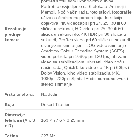
portreti s fokusom i kontrolom dubine,
Portretno osvjetljenje sa 6 efekata, Animoji i
Memoji, Noć Način rada, foto stilovi, fotografije
uživo sa širokim rasponom boja, korekcija
objektiva, 4K videozapisi pri 24, 25, 30 ili 60
Rezolucija
sličica u sekundi; HD video pri 25, 30 ili 60
prednje
sličica u sekundi do; 4K HDR pri 30 sličica u
kamere
sekundi; ProRes video pri 60 sličica u sekundi
s vanjskim snimanjem, LOG video snimanje,
Academy Colour Encoding System (ACES)
video pokreta pri 1080p pri 120 fps, ubrzani
video sa stabilizacijom, ubrzani video noću
način rada, QuickTake video do 4K pri 60fps i
Dolby Vision, kino video stabilizacija (4K,
1080p i 720p) i Spatial Audio surround zvuk i
stereo snimanje
Vrsta telefona
Na dodir
Boja
Desert Titanium
Dimenzije
telefona (V x Š
163 × 77,6 × 8,25 mm
x D)
Težina
227 Mr