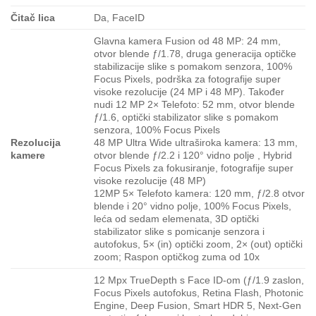
Čitač lica
Da, FaceID
Glavna kamera Fusion od 48 MP: 24 mm,
otvor blende ƒ/1.78, druga generacija optičke
stabilizacije slike s pomakom senzora, 100%
Focus Pixels, podrška za fotografije super
visoke rezolucije (24 MP i 48 MP). Također
nudi 12 MP 2× Telefoto: 52 mm, otvor blende
ƒ/1.6, optički stabilizator slike s pomakom
senzora, 100% Focus Pixels
Rezolucija
48 MP Ultra Wide ultraširoka kamera: 13 mm,
kamere
otvor blende ƒ/2.2 i 120° vidno polje , Hybrid
Focus Pixels za fokusiranje, fotografije super
visoke rezolucije (48 MP)
12MP 5× Telefoto kamera: 120 mm, ƒ/2.8 otvor
blende i 20° vidno polje, 100% Focus Pixels,
leća od sedam elemenata, 3D optički
stabilizator slike s pomicanje senzora i
autofokus, 5× (in) optički zoom, 2× (out) optički
zoom; Raspon optičkog zuma od 10x
12 Mpx TrueDepth s Face ID-om (ƒ/1.9 zaslon,
Focus Pixels autofokus, Retina Flash, Photonic
Engine, Deep Fusion, Smart HDR 5, Next-Gen