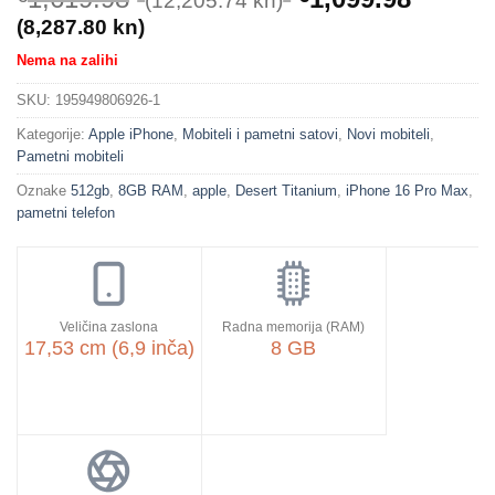
(12,205.74 kn)
(8,287.80 kn)
Nema na zalihi
SKU:
195949806926-1
Kategorije:
Apple iPhone
,
Mobiteli i pametni satovi
,
Novi mobiteli
,
Pametni mobiteli
Oznake
512gb
,
8GB RAM
,
apple
,
Desert Titanium
,
iPhone 16 Pro Max
,
pametni telefon
Veličina zaslona
Radna memorija (RAM)
17,53 cm (6,9 inča)
8 GB