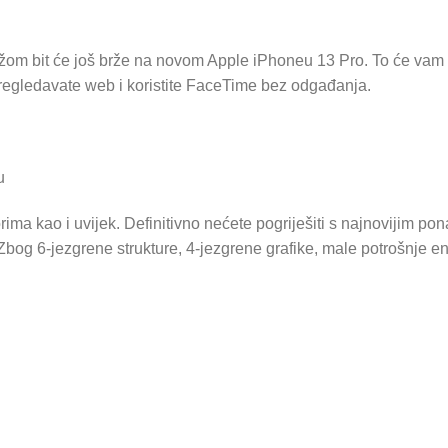
žom bit će još brže na novom Apple iPhoneu 13 Pro. To će vam 
regledavate web i koristite FaceTime bez odgađanja.
u
a kao i uvijek. Definitivno nećete pogriješiti s najnovijim pona
Zbog 6-jezgrene strukture, 4-jezgrene grafike, male potrošnje en