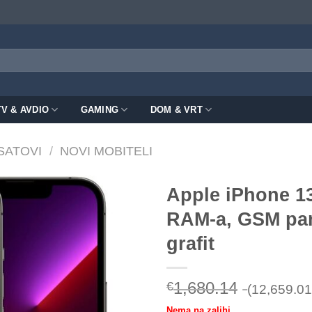
TV & AVDIO
GAMING
DOM & VRT
 SATOVI
/
NOVI MOBITELI
Apple iPhone 13
RAM-a, GSM pam
grafit
1,680.14
€
(12,659.01
Nema na zalihi