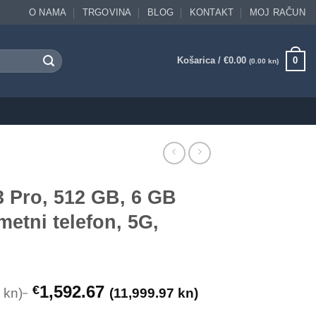
O NAMA
TRGOVINA
BLOG
KONTAKT
MOJ RAČUN
Košarica /
€
0.00
0
(0.00 kn)
 Pro, 512 GB, 6 GB
etni telefon, 5G,
1,592.67
€
 kn)
(11,999.97 kn)