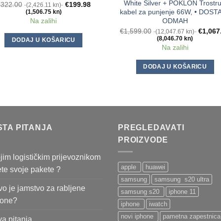
White Silver + POKLON Trostru
€
322.00
€
199.98
(2,426.11 kn)
kabel za punjenje 66W, • DOST
(1,506.75 kn)
Na zalihi
ODMAH
€
1,599.00
€
1,067
(12,047.67 kn)
(8,046.70 kn)
DODAJ U KOŠARICU
Na zalihi
DODAJ U KOŠARICU
STA PITANJA
PREGLEDAVATI
PROIZVODE
jim logističkim prijevoznikom
apple
huawei
ete svoje pakete ?
samsung
samsung s20 ultra
o je jamstvo za rabljene
samsung s20
iphone 11
fone?
iphone
iwatch
novi iphone
pametna zapestnica
va pitanja ...