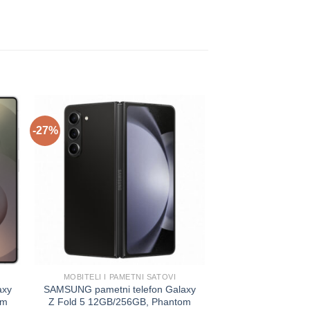
-27%
-21%
MOBITELI I PAMETNI SATOVI
APPLE I
axy
SAMSUNG pametni telefon Galaxy
APPLE pametni te
um
Z Fold 5 12GB/256GB, Phantom
Pro Max 12GB/2