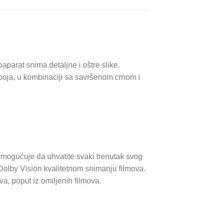
arat snima detaljne i oštre slike.
a boja, u kombinaciji sa savršenom crnom i
mogućuje da uhvatite svaki trenutak svog
i Dolby Vision kvalitetnom snimanju filmova.
a, poput iz omiljenih filmova.