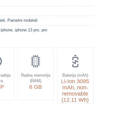
eli
,
Pametni mobiteli
,
iphone
,
iphone 13 pro
,
pro
zadnja
Radna memorija
Baterija (mAh)
Li-Ion 3095
ra
(RAM)
MP
6 GB
mAh, non-
removable
(12.11 Wh)