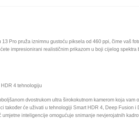
Pro pruža iznimnu gustoću piksela od 460 ppi, čime vaš fotoap
t ćete impresionirani realističnim prikazom u boji cijelog spektr
t HDR 4 tehnologiju
poboljšanom dvostrukom ultra širokokutnom kamerom koja vam o
nici također će uživati ​​u tehnologiji Smart HDR 4, Deep Fusion 
 umjetne inteligencije omogućuje snimanje nevjerojatnih kadrov