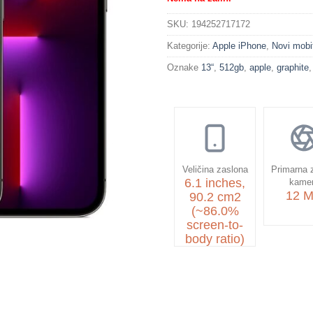
SKU:
194252717172
Kategorije:
Apple iPhone
,
Novi mobit
Oznake
13“
,
512gb
,
apple
,
graphite
Veličina zaslona
Primarna 
6.1 inches,
kame
12 
90.2 cm2
(~86.0%
screen-to-
body ratio)