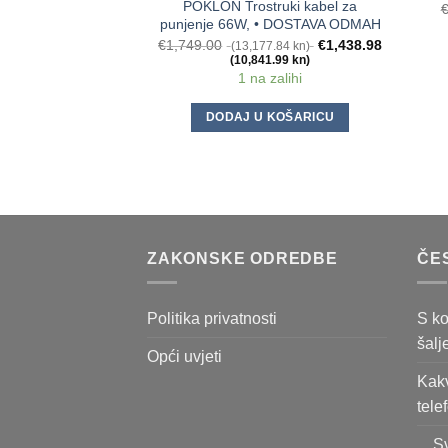
POKLON Trostruki kabel za
punjenje 66W, • DOSTAVA ODMAH
€
1,749.00
€
1,438.98
(13,177.84 kn)
(10,841.99 kn)
1 na zalihi
DODAJ U KOŠARICU
ZAKONSKE ODREDBE
ČE
Politika privatnosti
S ko
šalj
Opći uvjeti
Kakv
tele
... S