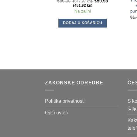
Pr
€
86.00
€
59.98
(647.97 kn)
(451.92 kn)
pu
Na zalihi
€
1,
DODAJ U KOŠARICU
ZAKONSKE ODREDBE
ČE
Politika privatnosti
S ko
šalj
Opći uvjeti
Kakv
tele