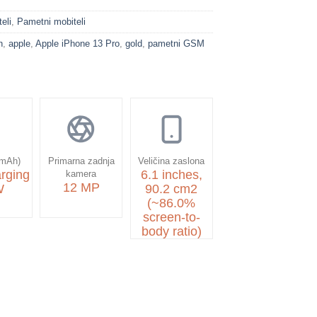
eli
,
Pametni mobiteli
n
,
apple
,
Apple iPhone 13 Pro
,
gold
,
pametni GSM
(mAh)
Primarna zadnja
Veličina zaslona
rging
6.1 inches,
kamera
12 MP
W
90.2 cm2
(~86.0%
screen-to-
body ratio)