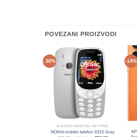
POVEZANI PROIZVODI
-30%
-14%
KLASIČNI MOBITELI NA TIPKE
AP
NOKIA mobilni telefon 3310 Gray