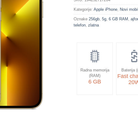
Kategorije:
Apple iPhone
,
Novi mobit
Oznake
256gb
,
5g
,
6 GB RAM
,
ajfo
telefon
,
zlatna
Radna memorija
Baterija 
Fast cha
(RAM)
6 GB
20