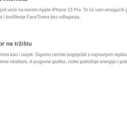
 još veće na novom Apple iPhone 13 Pro. To će vam omogućiti g
 i korištenje FaceTimea bez odlaganja.
r na tržištu
a kao i uvijek. Sigurno nećete pogriješiti s najnovijom replik
rene strukture, 4-jezgrene grafike, niske potrošnje energije i po