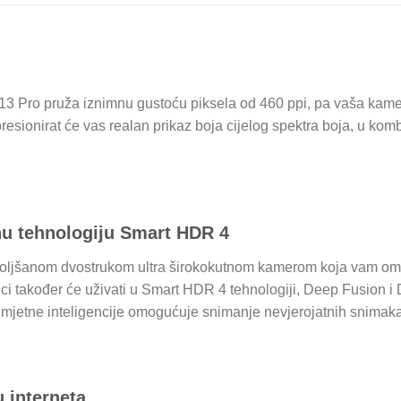
Pro pruža iznimnu gustoću piksela od 460 ppi, pa vaša kamera 
resionirat će vas realan prikaz boja cijelog spektra boja, u kom
u tehnologiju Smart HDR 4
oboljšanom dvostrukom ultra širokokutnom kamerom koja vam o
ici također će uživati ​​u Smart HDR 4 tehnologiji, Deep Fusion i 
mjetne inteligencije omogućuje snimanje nevjerojatnih snimaka, 
 interneta