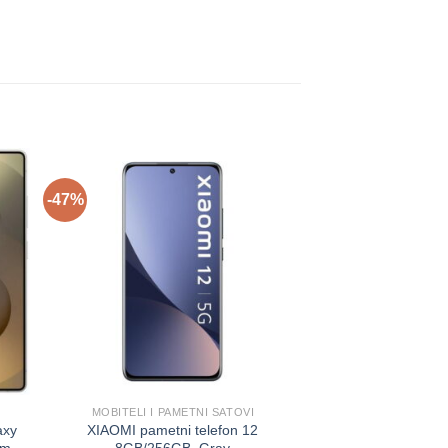
-47%
-20%
MOBITELI I PAMETNI SATOVI
APPLE I
axy
XIAOMI pametni telefon 12
APPLE pametni te