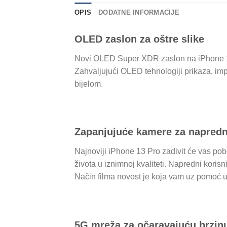
OPIS
DODATNE INFORMACIJE
OLED zaslon za oštre slike
Novi OLED Super XDR zaslon na iPhone 13 
Zahvaljujući OLED tehnologiji prikaza, imp
bijelom.
Zapanjujuće kamere za napredn
Najnoviji iPhone 13 Pro zadivit će vas p
života u iznimnoj kvaliteti. Napredni korisn
Način filma novost je koja vam uz pomoć u
5G mreža za očaravajuću brzinu