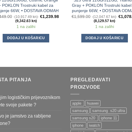
o 12GB/256GB, Cosmic Orange
S25 Ultra 12GB/512GB, Titani
+ POKLON Trostruki kabel za
Gray + POKLON Trostruki kabel
njenje 66W, • DOSTAVA ODMAH
punjenje 66W, • DOSTAVA OD
449.00
€
1,239.98
€
1,599.00
€
1,078
(10,917.49 kn)
(12,047.67 kn)
(9,342.63 kn)
(8,129.57 kn)
1 na zalihi
1 na zalihi
DODAJ U KOŠARICU
DODAJ U KOŠARICU
STA PITANJA
PREGLEDAVATI
PROIZVODE
jim logističkim prijevoznikom
apple
huawei
ete svoje pakete ?
samsung
samsung s20 ultra
o je jamstvo za rabljene
samsung s20
iphone 11
fone?
iphone
iwatch