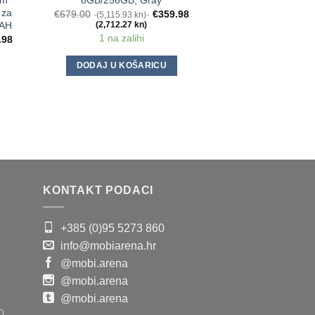
um
8GB/256GB, Gray
8GB/128G
 za
€
679.00
€
359.98
€
987.98
(5,115.93 kn)
(7,443.9
MAH
(2,712.27 kn)
(5,944.5
1 na zalihi
Na za
.98
DODAJ U KOŠARICU
DODAJ U K
KONTAKT PODACI
+385 (0)95 5273 860
info@mobiarena.hr
@mobi.arena
@mobi.arena
@mobi.arena