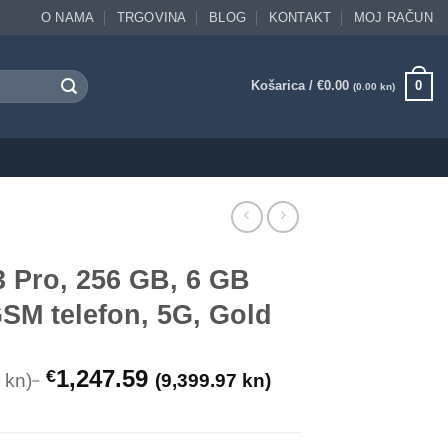
O NAMA
TRGOVINA
BLOG
KONTAKT
MOJ RAČUN
Košarica /
€
0.00
0
(0.00 kn)
 Pro, 256 GB, 6 GB
SM telefon, 5G, Gold
1,247.59
€
 kn)
(9,399.97 kn)