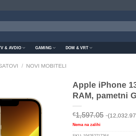
TV & AVDIO
GAMING
DOM & VRT
 SATOVI
/
NOVI MOBITELI
Apple iPhone 13
RAM, pametni G
1,597.05
€
(12,032.97
Nema na zalihi
SKU:
194252717264