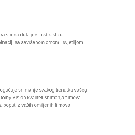
snima detaljne i oštre slike.
binaciji sa savršenom crnom i svjetlijom
mogućuje snimanje svakog trenutka vašeg
Dolby Vision kvaliteti snimanja filmova.
poput iz vaših omiljenih filmova.