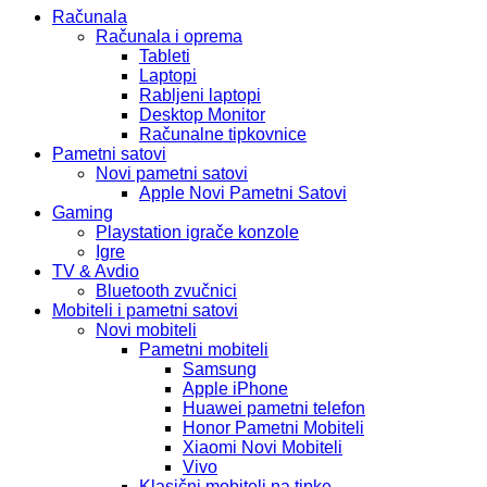
Računala
Računala i oprema
Tableti
Laptopi
Rabljeni laptopi
Desktop Monitor
Računalne tipkovnice
Pametni satovi
Novi pametni satovi
Apple Novi Pametni Satovi
Gaming
Playstation igrače konzole
Igre
TV & Avdio
Bluetooth zvučnici
Mobiteli i pametni satovi
Novi mobiteli
Pametni mobiteli
Samsung
Apple iPhone
Huawei pametni telefon
Honor Pametni Mobiteli
Xiaomi Novi Mobiteli
Vivo
Klasični mobiteli na tipke