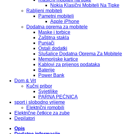
Nokia Klasični Mobiteli Na Tipke
Rabljeni mobiteli
Pametni mobiteli
Apple iPhone
Dodatna oprema za mobitele
Maske i torbice
Zaštitna stakla
Punjači
Ostali dodatki
Slušalice Dodatna Oprema Za Mobitele
Memorijske kartice
Kablovi za prijenos podataka
Baterije
Power Bank
Dom & Vrt
Kučni pribor
Svjetiljke
PARNA PEĆNICA
sport i slobodno vrijeme
Električni romobili
Električne četkice za zube
Depilatori
Opis
Dodatne informacije