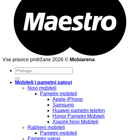
Vse pravice pridržane 2026 ©
Mobiarena
Pretraži:
Mobiteli i pametni satovi
Novi mobiteli
Pametni mobiteli
Apple iPhone
Samsung
Huawei pametni telefon
Honor Pametni Mobiteli
Xiaomi Novi Mobiteli
Rabljeni mobiteli
Pametni mobiteli
Pametni satovi