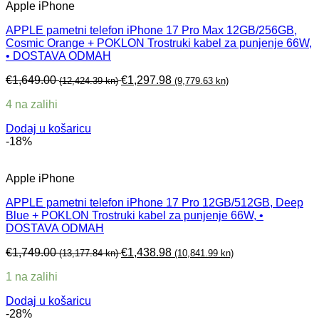
Apple iPhone
APPLE pametni telefon iPhone 17 Pro Max 12GB/256GB,
Cosmic Orange + POKLON Trostruki kabel za punjenje 66W,
• DOSTAVA ODMAH
€
1,649.00
€
1,297.98
(12,424.39 kn)
(9,779.63 kn)
4 na zalihi
Dodaj u košaricu
-18%
Apple iPhone
APPLE pametni telefon iPhone 17 Pro 12GB/512GB, Deep
Blue + POKLON Trostruki kabel za punjenje 66W, •
DOSTAVA ODMAH
€
1,749.00
€
1,438.98
(13,177.84 kn)
(10,841.99 kn)
1 na zalihi
Dodaj u košaricu
-28%