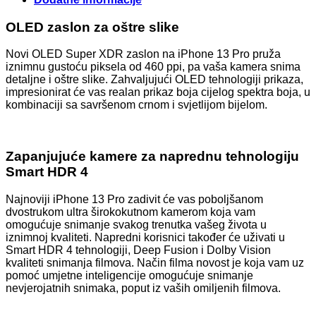
OLED zaslon za oštre slike
Novi OLED Super XDR zaslon na iPhone 13 Pro pruža
iznimnu gustoću piksela od 460 ppi, pa vaša kamera snima
detaljne i oštre slike. Zahvaljujući OLED tehnologiji prikaza,
impresionirat će vas realan prikaz boja cijelog spektra boja, u
kombinaciji sa savršenom crnom i svjetlijom bijelom.
Zapanjujuće kamere za naprednu tehnologiju
Smart HDR 4
Najnoviji iPhone 13 Pro zadivit će vas poboljšanom
dvostrukom ultra širokokutnom kamerom koja vam
omogućuje snimanje svakog trenutka vašeg života u
iznimnoj kvaliteti. Napredni korisnici također će uživati ​​u
Smart HDR 4 tehnologiji, Deep Fusion i Dolby Vision
kvaliteti snimanja filmova. Način filma novost je koja vam uz
pomoć umjetne inteligencije omogućuje snimanje
nevjerojatnih snimaka, poput iz vaših omiljenih filmova.