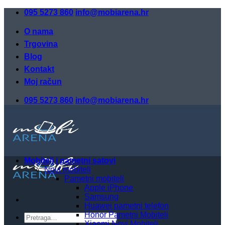
Skip
095 5273 860
info@mobiarena.hr
to
content
O nama
Trgovina
Blog
Kontakt
Moj račun
095 5273 860
info@mobiarena.hr
Mobiteli i pametni satovi
Novi mobiteli
Pametni mobiteli
Apple iPhone
Samsung
Huawei pametni telefon
Honor Pametni Mobiteli
Pretraži:
Xiaomi Novi Mobiteli