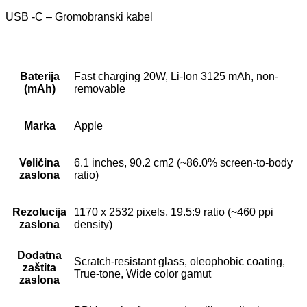
USB -C – Gromobranski kabel
Baterija
Fast charging 20W, Li-Ion 3125 mAh, non-
(mAh)
removable
Marka
Apple
Veličina
6.1 inches, 90.2 cm2 (~86.0% screen-to-body
zaslona
ratio)
Rezolucija
1170 x 2532 pixels, 19.5:9 ratio (~460 ppi
zaslona
density)
Dodatna
Scratch-resistant glass, oleophobic coating,
zaštita
True-tone, Wide color gamut
zaslona