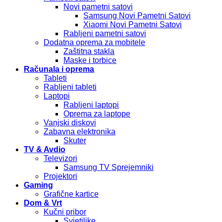
Novi pametni satovi
Samsung Novi Pametni Satovi
Xiaomi Novi Pametni Satovi
Rabljeni pametni satovi
Dodatna oprema za mobitele
Zaštitna stakla
Maske i torbice
Računala i oprema
Tableti
Rabljeni tableti
Laptopi
Rabljeni laptopi
Oprema za laptope
Vanjski diskovi
Zabavna elektronika
Skuter
TV & Avdio
Televizori
Samsung TV Sprejemniki
Projektori
Gaming
Grafične kartice
Dom & Vrt
Kučni pribor
Svjetiljke