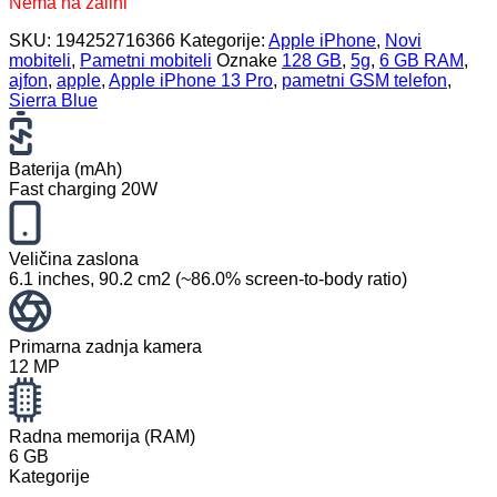
Nema na zalihi
SKU:
194252716366
Kategorije:
Apple iPhone
,
Novi
mobiteli
,
Pametni mobiteli
Oznake
128 GB
,
5g
,
6 GB RAM
,
ajfon
,
apple
,
Apple iPhone 13 Pro
,
pametni GSM telefon
,
Sierra Blue
Baterija (mAh)
Fast charging 20W
Veličina zaslona
6.1 inches, 90.2 cm2 (~86.0% screen-to-body ratio)
Primarna zadnja kamera
12 MP
Radna memorija (RAM)
6 GB
Kategorije