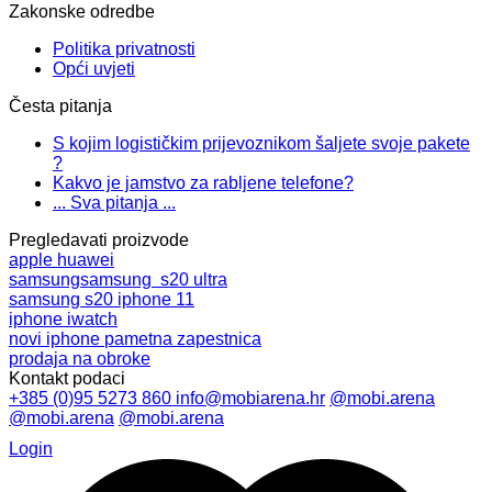
Zakonske odredbe
Politika privatnosti
Opći uvjeti
Česta pitanja
S kojim logističkim prijevoznikom šaljete svoje pakete
?
Kakvo je jamstvo za rabljene telefone?
... Sva pitanja ...
Pregledavati proizvode
apple
huawei
samsung
samsung s20 ultra
samsung s20
iphone 11
iphone
iwatch
novi iphone
pametna zapestnica
prodaja na obroke
Kontakt podaci
+385 (0)95 5273 860
info@mobiarena.hr
@mobi.arena
@mobi.arena
@mobi.arena
Login