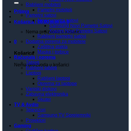
Rabljeni mobiteli
Pametni mobiteli
Prijava
Pametni satovi
Novi pametni satovi
Košarica /
€
0.00
0
(0.00 kn)
Samsung Novi Pametni Satovi
Xiaomi Novi Pametni Satovi
Nema proizvoda u košarici
Rabljeni pametni satovi
Dodatna oprema za mobitele
0
Zaštitna stakla
Maske i torbice
Košarica
Računala i oprema
Tableti
Nema proizvoda u košarici
Rabljeni tableti
Laptopi
Rabljeni laptopi
Oprema za laptope
Vanjski diskovi
Zabavna elektronika
Skuter
TV & Avdio
Televizori
Samsung TV Sprejemniki
Projektori
Gaming
Grafične kartice