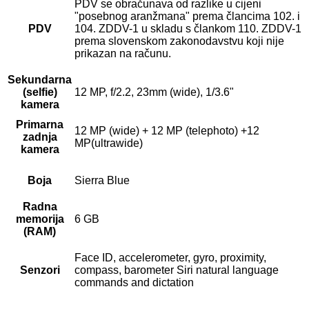
PDV se obračunava od razlike u cijeni
"posebnog aranžmana" prema člancima 102. i
PDV
104. ZDDV-1 u skladu s člankom 110. ZDDV-1
prema slovenskom zakonodavstvu koji nije
prikazan na računu.
Sekundarna
(selfie)
12 MP, f/2.2, 23mm (wide), 1/3.6"
kamera
Primarna
12 MP (wide) + 12 MP (telephoto) +12
zadnja
MP(ultrawide)
kamera
Boja
Sierra Blue
Radna
memorija
6 GB
(RAM)
Face ID, accelerometer, gyro, proximity,
Senzori
compass, barometer Siri natural language
commands and dictation