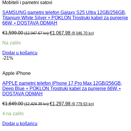
Mobiteli i pametni satovi
SAMSUNG pametni telefon Galaxy S25 Ultra 12GB/256GB,
Titanium White Silver + POKLON Trostruki kabel za punjenje
66W, • DOSTAVA ODMAH
€
1,599.00
€
1,067.98
(12,047.67 kn)
(8,046.70 kn)
Na zalihi
Dodaj u košaricu
-21%
Apple iPhone
APPLE pametni telefon iPhone 17 Pro Max 12GB/256GB,
Deep Blue + POKLON Trostruki kabel za punjenje 66W, •
DOSTAVA ODMAH
€
1,649.00
€
1,297.98
(12,424.39 kn)
(9,779.63 kn)
4 na zalihi
Dodaj u košaricu