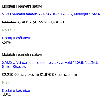
Mobiteli i pametni satovi
VIVO pametni telefon Y76 5G 8GB/128GB, Midnight Space
€
322.00
€
199.98
(2,426.11 kn)
(1,506.75 kn)
Na zalihi
Dodaj u košaricu
-24%
Mobiteli i pametni satovi
SAMSUNG pametni telefon Galaxy Z Fold7 12GB/512GB,
Silver Shadow
€
2,219.00
€
1,679.98
(16,719.06 kn)
(12,657.81 kn)
Na zalihi
Dodaj u košaricu
-33%