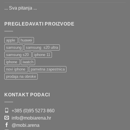
... Sva pitanja ...
PREGLEDAVATI PROIZVODE
apple
huawei
samsung
samsung s20 ultra
samsung s20
iphone 11
iphone
iwatch
novi iphone
pametna zapestnica
prodaja na obroke
KONTAKT PODACI
+385 (0)95 5273 860
info@mobiarena.hr
@mobi.arena