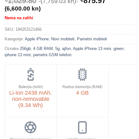
1,029.80
875.97
(7,759.03 kn)
(6,600.00 kn)
Nema na zalihi
SKU:
194253121466
Kategorije:
Apple iPhone
,
Novi mobiteli
,
Pametni mobiteli
Oznake
256gb
,
4 GB RAM
,
5g
,
ajfon
,
Apple iPhone 13 mini
,
green
,
iphone 13 mini
,
pametni GSM telefon
Baterija (mAh)
Radna memorija (RAM)
Li-Ion 2438 mAh,
4 GB
non-removable
(9.34 Wh)