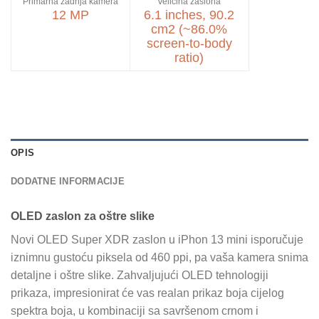
Primarna zadnja kamera
Veličina zaslona
12 MP
6.1 inches, 90.2
cm2 (~86.0%
screen-to-body
ratio)
OPIS
DODATNE INFORMACIJE
OLED zaslon za oštre slike
Novi OLED Super XDR zaslon u iPhon 13 mini isporučuje
iznimnu gustoću piksela od 460 ppi, pa vaša kamera snima
detaljne i oštre slike. Zahvaljujući OLED tehnologiji
prikaza, impresionirat će vas realan prikaz boja cijelog
spektra boja, u kombinaciji sa savršenom crnom i