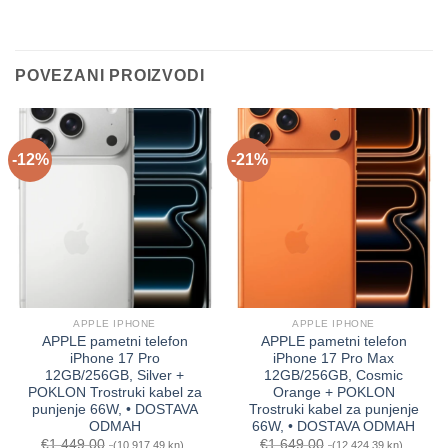
POVEZANI PROIZVODI
-12%
-21%
APPLE IPHONE
APPLE IPHONE
APPLE pametni telefon
APPLE pametni telefon
iPhone 17 Pro
iPhone 17 Pro Max
12GB/256GB, Silver +
12GB/256GB, Cosmic
POKLON Trostruki kabel za
Orange + POKLON
punjenje 66W, • DOSTAVA
Trostruki kabel za punjenje
ODMAH
66W, • DOSTAVA ODMAH
€
1,449.00
€
1,649.00
(10,917.49 kn)
(12,424.39 kn)