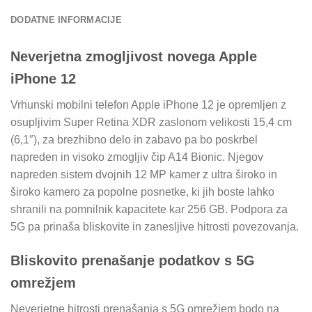
DODATNE INFORMACIJE
Neverjetna zmogljivost novega Apple
iPhone 12
Vrhunski mobilni telefon Apple iPhone 12 je opremljen z
osupljivim Super Retina XDR zaslonom velikosti 15,4 cm
(6,1″), za brezhibno delo in zabavo pa bo poskrbel
napreden in visoko zmogljiv čip A14 Bionic. Njegov
napreden sistem dvojnih 12 MP kamer z ultra široko in
široko kamero za popolne posnetke, ki jih boste lahko
shranili na pomnilnik kapacitete kar 256 GB. Podpora za
5G pa prinaša bliskovite in zanesljive hitrosti povezovanja.
Bliskovito prenašanje podatkov s 5G
omrežjem
Neverjetne hitrosti prenašanja s 5G omrežjem bodo na