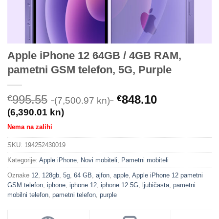
Apple iPhone 12 64GB / 4GB RAM,
pametni GSM telefon, 5G, Purple
995.55
848.10
€
€
(7,500.97 kn)
(6,390.01 kn)
Nema na zalihi
SKU:
194252430019
Kategorije:
Apple iPhone
,
Novi mobiteli
,
Pametni mobiteli
Oznake
12
,
128gb
,
5g
,
64 GB
,
ajfon
,
apple
,
Apple iPhone 12 pametni
GSM telefon
,
iphone
,
iphone 12
,
iphone 12 5G
,
ljubičasta
,
pametni
mobilni telefon
,
pametni telefon
,
purple