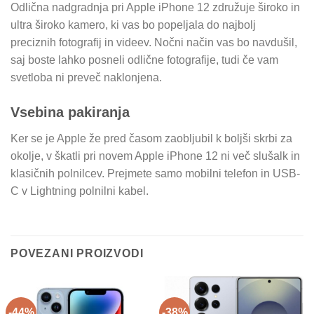
Odlična nadgradnja pri Apple iPhone 12 združuje široko in
ultra široko kamero, ki vas bo popeljala do najbolj
preciznih fotografij in videev. Nočni način vas bo navdušil,
saj boste lahko posneli odlične fotografije, tudi če vam
svetloba ni preveč naklonjena.
Vsebina pakiranja
Ker se je Apple že pred časom zaobljubil k boljši skrbi za
okolje, v škatli pri novem Apple iPhone 12 ni več slušalk in
klasičnih polnilcev. Prejmete samo mobilni telefon in USB-
C v Lightning polnilni kabel.
POVEZANI PROIZVODI
-44%
-38%