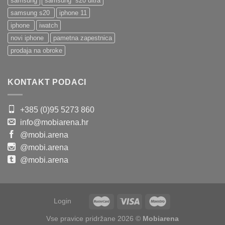
samsung
samsung s20 ultra
samsung s20
iphone 11
iphone
iwatch
novi iphone
pametna zapestnica
prodaja na obroke
KONTAKT PODACI
+385 (0)95 5273 860
info@mobiarena.hr
@mobi.arena
@mobi.arena
@mobi.arena
Login
Vse pravice pridržane 2026 ©
Mobiarena