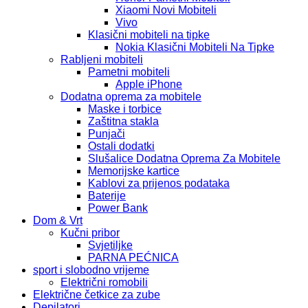
Xiaomi Novi Mobiteli
Vivo
Klasični mobiteli na tipke
Nokia Klasični Mobiteli Na Tipke
Rabljeni mobiteli
Pametni mobiteli
Apple iPhone
Dodatna oprema za mobitele
Maske i torbice
Zaštitna stakla
Punjači
Ostali dodatki
Slušalice Dodatna Oprema Za Mobitele
Memorijske kartice
Kablovi za prijenos podataka
Baterije
Power Bank
Dom & Vrt
Kučni pribor
Svjetiljke
PARNA PEĆNICA
sport i slobodno vrijeme
Električni romobili
Električne četkice za zube
Depilatori