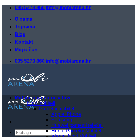
Skip
095 5273 860
info@mobiarena.hr
to
content
O nama
Trgovina
Blog
Kontakt
Moj račun
095 5273 860
info@mobiarena.hr
Mobiteli i pametni satovi
Novi mobiteli
Pametni mobiteli
Apple iPhone
Samsung
Huawei pametni telefon
Honor Pametni Mobiteli
Pretraži:
Xiaomi Novi Mobiteli