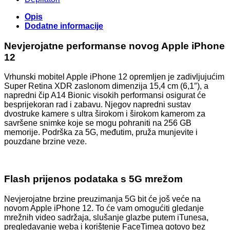
Opis
Dodatne informacije
Nevjerojatne performanse novog Apple iPhone
12
Vrhunski mobitel Apple iPhone 12 opremljen je zadivljujućim
Super Retina XDR zaslonom dimenzija 15,4 cm (6,1″), a
napredni čip A14 Bionic visokih performansi osigurat će
besprijekoran rad i zabavu. Njegov napredni sustav
dvostruke kamere s ultra širokom i širokom kamerom za
savršene snimke koje se mogu pohraniti na 256 GB
memorije. Podrška za 5G, međutim, pruža munjevite i
pouzdane brzine veze.
Flash prijenos podataka s 5G mrežom
Nevjerojatne brzine preuzimanja 5G bit će još veće na
novom Apple iPhone 12. To će vam omogućiti gledanje
mrežnih video sadržaja, slušanje glazbe putem iTunesa,
pregledavanje weba i korištenje FaceTimea gotovo bez