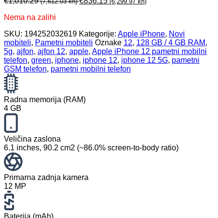
€
1,010.29
€
836.15
(7,612.03 kn)
(6,299.97 kn)
Nema na zalihi
SKU:
194252032619
Kategorije:
Apple iPhone
,
Novi
mobiteli
,
Pametni mobiteli
Oznake
12
,
128 GB / 4 GB RAM
,
5g
,
ajfon
,
ajfon 12
,
apple
,
Apple iPhone 12 pametni mobilni
telefon
,
green
,
iphone
,
iphone 12
,
iphone 12 5G
,
pametni
GSM telefon
,
pametni mobilni telefon
Radna memorija (RAM)
4 GB
Veličina zaslona
6.1 inches, 90.2 cm2 (~86.0% screen-to-body ratio)
Primarna zadnja kamera
12 MP
Baterija (mAh)