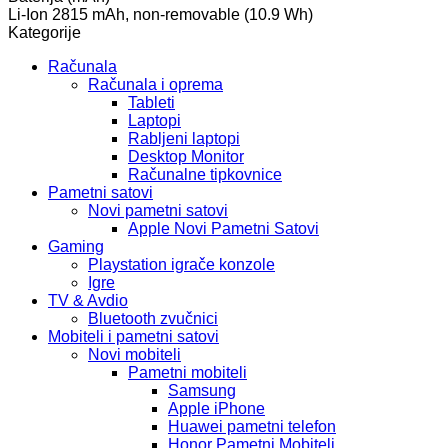
Li-Ion 2815 mAh, non-removable (10.9 Wh)
Kategorije
Računala
Računala i oprema
Tableti
Laptopi
Rabljeni laptopi
Desktop Monitor
Računalne tipkovnice
Pametni satovi
Novi pametni satovi
Apple Novi Pametni Satovi
Gaming
Playstation igrače konzole
Igre
TV & Avdio
Bluetooth zvučnici
Mobiteli i pametni satovi
Novi mobiteli
Pametni mobiteli
Samsung
Apple iPhone
Huawei pametni telefon
Honor Pametni Mobiteli