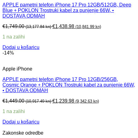
APPLE pametni telefon iPhone 17 Pro 12GB/512GB, Deep
Blue + POKLON Trostruki kabel za punjenje 66W, •
DOSTAVA ODMAH
€
1,749.00
€
1,438.98
(13,177.84 kn)
(10,841.99 kn)
1 na zalihi
Dodaj u košaricu
-14%
Apple iPhone
APPLE pametni telefon iPhone 17 Pro 12GB/256GB,
Cosmic Orange + POKLON Trostruki kabel za punjenje 66W,
• DOSTAVA ODMAH
€
1,449.00
€
1,239.98
(10,917.49 kn)
(9,342.63 kn)
1 na zalihi
Dodaj u košaricu
Zakonske odredbe