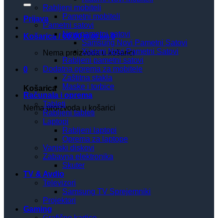
Rabljeni mobiteli
Pametni mobiteli
Prijava
Pametni satovi
Novi pametni satovi
Košarica /
€
0.00
0
(0.00 kn)
Samsung Novi Pametni Satovi
Xiaomi Novi Pametni Satovi
Nema proizvoda u košarici
Rabljeni pametni satovi
Dodatna oprema za mobitele
0
Zaštitna stakla
Maske i torbice
Košarica
Računala i oprema
Tableti
Nema proizvoda u košarici
Rabljeni tableti
Laptopi
Rabljeni laptopi
Oprema za laptope
Vanjski diskovi
Zabavna elektronika
Skuter
TV & Avdio
Televizori
Samsung TV Sprejemniki
Projektori
Gaming
Grafične kartice