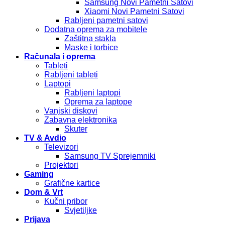
Samsung Novi Pametni Satovi
Xiaomi Novi Pametni Satovi
Rabljeni pametni satovi
Dodatna oprema za mobitele
Zaštitna stakla
Maske i torbice
Računala i oprema
Tableti
Rabljeni tableti
Laptopi
Rabljeni laptopi
Oprema za laptope
Vanjski diskovi
Zabavna elektronika
Skuter
TV & Avdio
Televizori
Samsung TV Sprejemniki
Projektori
Gaming
Grafične kartice
Dom & Vrt
Kučni pribor
Svjetiljke
Prijava