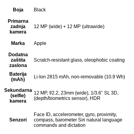
Boja
Black
Primarna
zadnja
12 MP (wide) + 12 MP (ultrawide)
kamera
Marka
Apple
Dodatna
zaštita
Scratch-resistant glass, oleophobic coating
zaslona
Baterija
Li-Ion 2815 mAh, non-removable (10.9 Wh)
(mAh)
Sekundarna
12 MP, f/2.2, 23mm (wide), 1/3.6" SL 3D,
(selfie)
(depth/biometrics sensor), HDR
kamera
Face ID, accelerometer, gyro, proximity,
Senzori
compass, barometer Siri natural language
commands and dictation