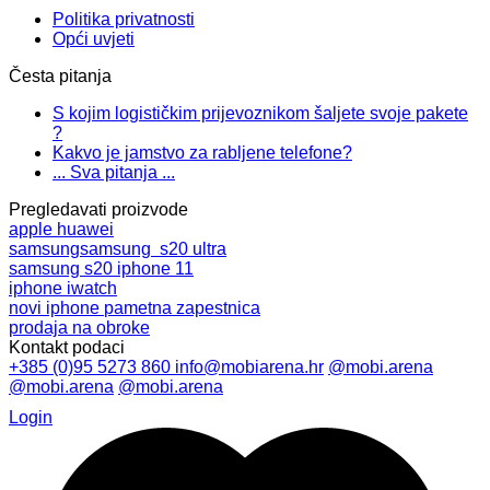
Politika privatnosti
Opći uvjeti
Česta pitanja
S kojim logističkim prijevoznikom šaljete svoje pakete
?
Kakvo je jamstvo za rabljene telefone?
... Sva pitanja ...
Pregledavati proizvode
apple
huawei
samsung
samsung s20 ultra
samsung s20
iphone 11
iphone
iwatch
novi iphone
pametna zapestnica
prodaja na obroke
Kontakt podaci
+385 (0)95 5273 860
info@mobiarena.hr
@mobi.arena
@mobi.arena
@mobi.arena
Login