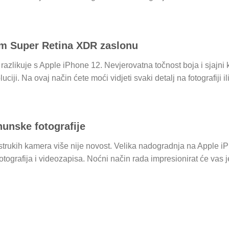
om Super Retina XDR zaslonu
razlikuje s Apple iPhone 12. Nevjerovatna točnost boja i sjajni k
ji. Na ovaj način ćete moći vidjeti svaki detalj na fotografiji il
unske fotografije
rukih kamera više nije novost. Velika nadogradnja na Apple iPh
tografija i videozapisa. Noćni način rada impresionirat će vas jer