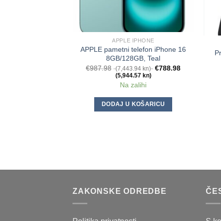
APPLE IPHONE
APPLE pametni telefon iPhone 16
P
8GB/128GB, Teal
€
987.98
€
788.98
(7,443.94 kn)
(5,944.57 kn)
Na zalihi
DODAJ U KOŠARICU
ZAKONSKE ODREDBE
ČE