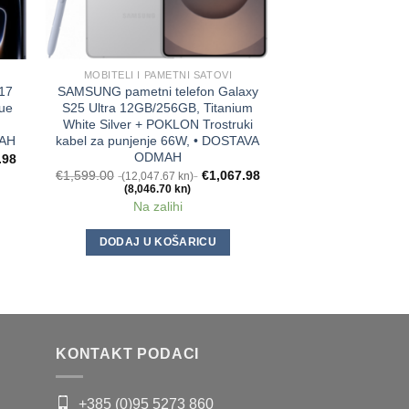
MOBITELI I PAMETNI SATOVI
MOBITELI I PA
17
SAMSUNG pametni telefon Galaxy
VIVO pametni t
ue
S25 Ultra 12GB/256GB, Titanium
8GB/128GB, Mi
White Silver + POKLON Trostruki
€
322.00
(2,426.1
MAH
kabel za punjenje 66W, • DOSTAVA
(1,506.7
Na za
ODMAH
.98
€
1,599.00
€
1,067.98
(12,047.67 kn)
(8,046.70 kn)
DODAJ U K
Na zalihi
DODAJ U KOŠARICU
KONTAKT PODACI
+385 (0)95 5273 860