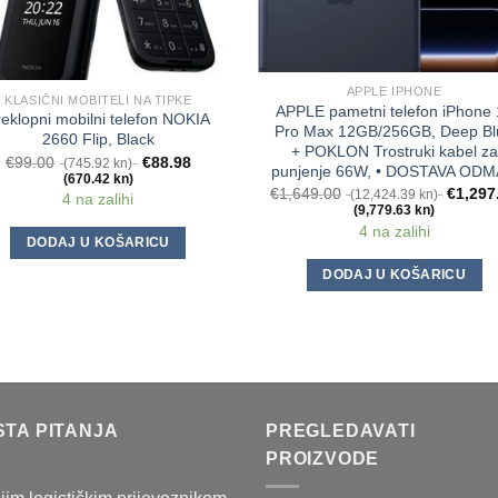
APPLE IPHONE
KLASIČNI MOBITELI NA TIPKE
APPLE pametni telefon iPhone 
reklopni mobilni telefon NOKIA
Pro Max 12GB/256GB, Deep Bl
2660 Flip, Black
+ POKLON Trostruki kabel za
€
99.00
€
88.98
(745.92 kn)
punjenje 66W, • DOSTAVA OD
(670.42 kn)
€
1,649.00
€
1,297
(12,424.39 kn)
4 na zalihi
(9,779.63 kn)
4 na zalihi
DODAJ U KOŠARICU
DODAJ U KOŠARICU
STA PITANJA
PREGLEDAVATI
PROIZVODE