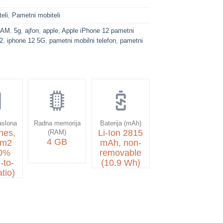
eli
,
Pametni mobiteli
RAM
,
5g
,
ajfon
,
apple
,
Apple iPhone 12 pametni
2
,
iphone 12 5G
,
pametni mobilni telefon
,
pametni
aslona
Radna memorija
Baterija (mAh)
hes,
Li-Ion 2815
(RAM)
4 GB
cm2
mAh, non-
.0%
removable
-to-
(10.9 Wh)
tio)