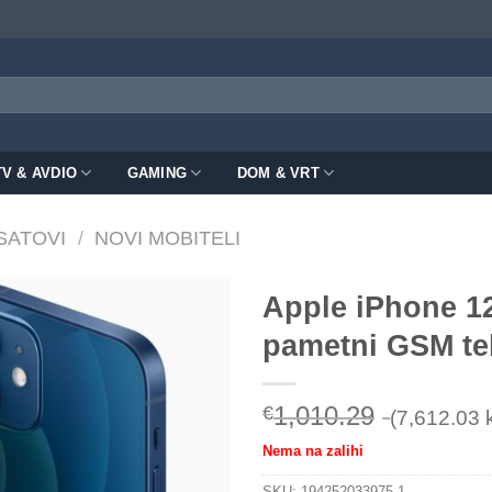
TV & AVDIO
GAMING
DOM & VRT
 SATOVI
/
NOVI MOBITELI
Apple iPhone 1
pametni GSM tel
1,010.29
€
(7,612.03 
Nema na zalihi
SKU:
194252033975-1