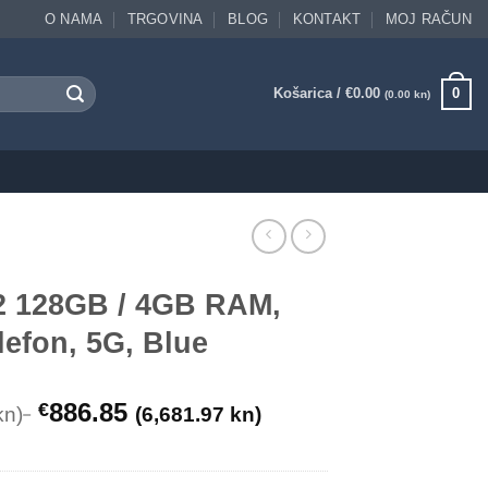
O NAMA
TRGOVINA
BLOG
KONTAKT
MOJ RAČUN
Košarica /
€
0.00
0
(0.00 kn)
2 128GB / 4GB RAM,
efon, 5G, Blue
886.85
€
kn)
(6,681.97 kn)