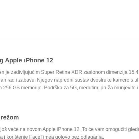
g Apple iPhone 12
n je zadivljujućim Super Retina XDR zaslonom dimenzija 15,4 c
oran rad i zabavu. Njegov napredni sustav dvostruke kamere s u
a 256 GB memorije. Podrška za 5G, međutim, pruža munjevite i
mrežom
 još veće na novom Apple iPhone 12. To će vam omogućiti gleda
 i korištenje FaceTimea gotovo bez odlaganja.