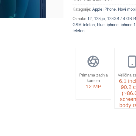
Kategorije:
Apple iPhone
,
Novi mobit
Oznake
12
,
128gb
,
128GB / 4 GB 
GSM telefon
,
blue
,
iphone
,
iphone 1
telefon
Primarna zadnja
Veličina z
6.1 inc
kamera
12 MP
90.2 
(~86
screen
body ra