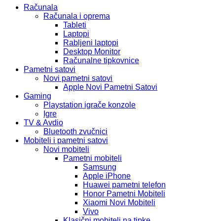
Računala
Računala i oprema
Tableti
Laptopi
Rabljeni laptopi
Desktop Monitor
Računalne tipkovnice
Pametni satovi
Novi pametni satovi
Apple Novi Pametni Satovi
Gaming
Playstation igrače konzole
Igre
TV & Avdio
Bluetooth zvučnici
Mobiteli i pametni satovi
Novi mobiteli
Pametni mobiteli
Samsung
Apple iPhone
Huawei pametni telefon
Honor Pametni Mobiteli
Xiaomi Novi Mobiteli
Vivo
Klasični mobiteli na tipke