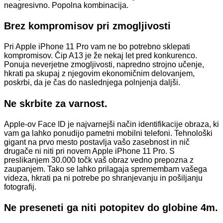
neagresivno. Popolna kombinacija.
Brez kompromisov pri zmogljivosti
Pri Apple iPhone 11 Pro vam ne bo potrebno sklepati
kompromisov. Čip A13 je že nekaj let pred konkurenco.
Ponuja neverjetne zmogljivosti, napredno strojno učenje,
hkrati pa skupaj z njegovim ekonomičnim delovanjem,
poskrbi, da je čas do naslednjega polnjenja daljši.
Ne skrbite za varnost.
Apple-ov Face ID je najvarnejši način identifikacije obraza, ki
vam ga lahko ponudijo pametni mobilni telefoni. Tehnološki
gigant na prvo mesto postavlja vašo zasebnost in nič
drugače ni niti pri novem Apple iPhone 11 Pro. S
preslikanjem 30.000 točk vaš obraz vedno prepozna z
zaupanjem. Tako se lahko prilagaja spremembam vašega
videza, hkrati pa ni potrebe po shranjevanju in pošiljanju
fotografij.
Ne preseneti ga niti potopitev do globine 4m.