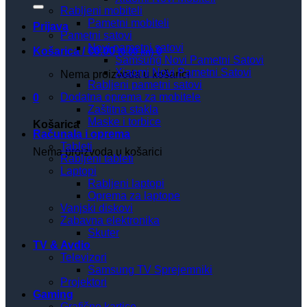
Rabljeni mobiteli
Pametni mobiteli
Prijava
Pametni satovi
Novi pametni satovi
Košarica /
€
0.00
0
(0.00 kn)
Samsung Novi Pametni Satovi
Xiaomi Novi Pametni Satovi
Nema proizvoda u košarici
Rabljeni pametni satovi
Dodatna oprema za mobitele
0
Zaštitna stakla
Maske i torbice
Košarica
Računala i oprema
Tableti
Nema proizvoda u košarici
Rabljeni tableti
Laptopi
Rabljeni laptopi
Oprema za laptope
Vanjski diskovi
Zabavna elektronika
Skuter
TV & Avdio
Televizori
Samsung TV Sprejemniki
Projektori
Gaming
Grafične kartice