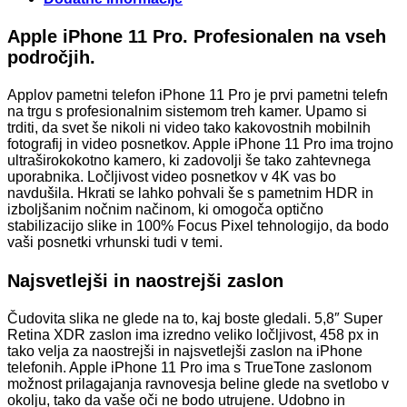
Apple iPhone 11 Pro. Profesionalen na vseh
področjih.
Applov pametni telefon iPhone 11 Pro je prvi pametni telefn
na trgu s profesionalnim sistemom treh kamer. Upamo si
trditi, da svet še nikoli ni video tako kakovostnih mobilnih
fotografij in video posnetkov. Apple iPhone 11 Pro ima trojno
ultraširokokotno kamero, ki zadovolji še tako zahtevnega
uporabnika. Ločljivost video posnetkov v 4K vas bo
navdušila. Hkrati se lahko pohvali še s pametnim HDR in
izboljšanim nočnim načinom, ki omogoča optično
stabilizacijo slike in 100% Focus Pixel tehnologijo, da bodo
vaši posnetki vrhunski tudi v temi.
Najsvetlejši in naostrejši zaslon
Čudovita slika ne glede na to, kaj boste gledali. 5,8″ Super
Retina XDR zaslon ima izredno veliko ločljivost, 458 px in
tako velja za naostrejši in najsvetlejši zaslon na iPhone
telefonih. Apple iPhone 11 Pro ima s TrueTone zaslonom
možnost prilagajanja ravnovesja beline glede na svetlobo v
okolju, tako da vaše oči ne bodo utrujene. Udobno in