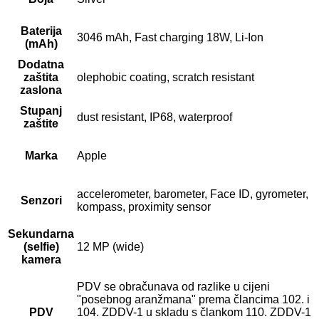
Baterija
3046 mAh, Fast charging 18W, Li-Ion
(mAh)
Dodatna
zaštita
olephobic coating, scratch resistant
zaslona
Stupanj
dust resistant, IP68, waterproof
zaštite
Marka
Apple
accelerometer, barometer, Face ID, gyrometer,
Senzori
kompass, proximity sensor
Sekundarna
(selfie)
12 MP (wide)
kamera
PDV se obračunava od razlike u cijeni
"posebnog aranžmana" prema člancima 102. i
PDV
104. ZDDV-1 u skladu s člankom 110. ZDDV-1