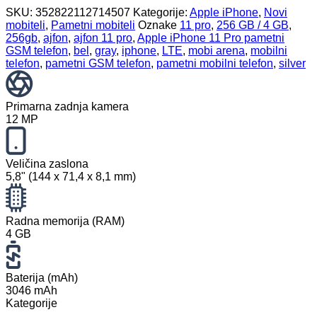
SKU:
352822112714507
Kategorije:
Apple iPhone
,
Novi
mobiteli
,
Pametni mobiteli
Oznake
11 pro
,
256 GB / 4 GB
,
256gb
,
ajfon
,
ajfon 11 pro
,
Apple iPhone 11 Pro pametni
GSM telefon
,
bel
,
gray
,
iphone
,
LTE
,
mobi arena
,
mobilni
telefon
,
pametni GSM telefon
,
pametni mobilni telefon
,
silver
Primarna zadnja kamera
12 MP
Veličina zaslona
5,8" (144 x 71,4 x 8,1 mm)
Radna memorija (RAM)
4 GB
Baterija (mAh)
3046 mAh
Kategorije