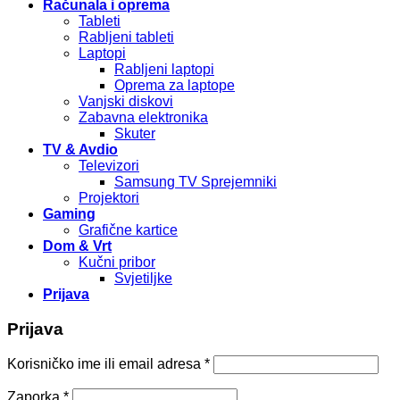
Računala i oprema
Tableti
Rabljeni tableti
Laptopi
Rabljeni laptopi
Oprema za laptope
Vanjski diskovi
Zabavna elektronika
Skuter
TV & Avdio
Televizori
Samsung TV Sprejemniki
Projektori
Gaming
Grafične kartice
Dom & Vrt
Kučni pribor
Svjetiljke
Prijava
Prijava
Korisničko ime ili email adresa
*
Zaporka
*