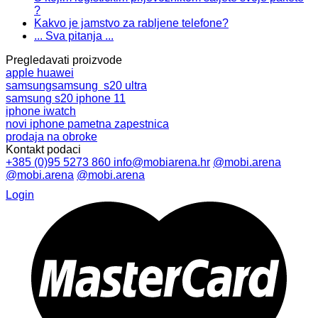
?
Kakvo je jamstvo za rabljene telefone?
... Sva pitanja ...
Pregledavati proizvode
apple
huawei
samsung
samsung s20 ultra
samsung s20
iphone 11
iphone
iwatch
novi iphone
pametna zapestnica
prodaja na obroke
Kontakt podaci
+385 (0)95 5273 860
info@mobiarena.hr
@mobi.arena
@mobi.arena
@mobi.arena
Login