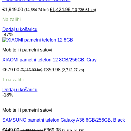
€
1,949.00
€
1,424.98
(14,684.74 kn)
(10,736.51 kn)
Na zalihi
Dodaj u košaricu
-47%
Mobiteli i pametni satovi
XIAOMI pametni telefon 12 8GB/256GB, Gray
€
679.00
€
359.98
(5,115.93 kn)
(2,712.27 kn)
1 na zalihi
Dodaj u košaricu
-18%
Mobiteli i pametni satovi
SAMSUNG pametni telefon Galaxy A36 6GB/256GB, Black
€
449.00
€
369.98
(3,382.99 kn)
(2,787.61 kn)