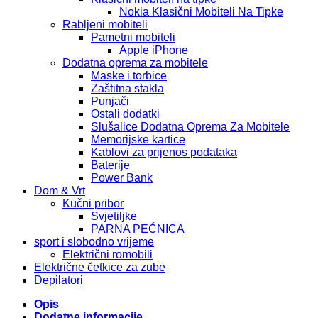
Nokia Klasični Mobiteli Na Tipke
Rabljeni mobiteli
Pametni mobiteli
Apple iPhone
Dodatna oprema za mobitele
Maske i torbice
Zaštitna stakla
Punjači
Ostali dodatki
Slušalice Dodatna Oprema Za Mobitele
Memorijske kartice
Kablovi za prijenos podataka
Baterije
Power Bank
Dom & Vrt
Kučni pribor
Svjetiljke
PARNA PEĆNICA
sport i slobodno vrijeme
Električni romobili
Električne četkice za zube
Depilatori
Opis
Dodatne informacije