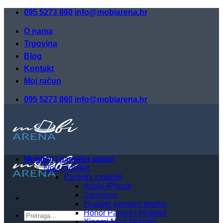
Skip
095 5273 860
info@mobiarena.hr
to
content
O nama
Trgovina
Blog
Kontakt
Moj račun
095 5273 860
info@mobiarena.hr
Mobiteli i pametni satovi
Novi mobiteli
Pametni mobiteli
Apple iPhone
Samsung
Huawei pametni telefon
Honor Pametni Mobiteli
Pretraži:
Xiaomi Novi Mobiteli