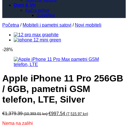
Dom & Vrt
Kučni pribor
Svjetiljke
Početna
/
Mobiteli i pametni satovi
/
Novi mobiteli
-28%
Apple iPhone 11 Pro 256GB
/ 6GB, pametni GSM
telefon, LTE, Silver
€
1,379.39
€
997.54
(10,393.01 kn)
(7,515.97 kn)
Nema na zalihi