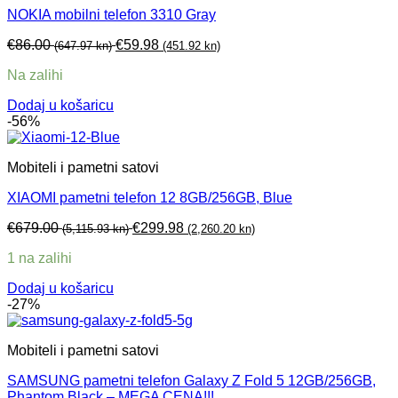
NOKIA mobilni telefon 3310 Gray
€
86.00
€
59.98
(647.97 kn)
(451.92 kn)
Na zalihi
Dodaj u košaricu
-56%
Mobiteli i pametni satovi
XIAOMI pametni telefon 12 8GB/256GB, Blue
€
679.00
€
299.98
(5,115.93 kn)
(2,260.20 kn)
1 na zalihi
Dodaj u košaricu
-27%
Mobiteli i pametni satovi
SAMSUNG pametni telefon Galaxy Z Fold 5 12GB/256GB,
Phantom Black – MEGA CENA!!!