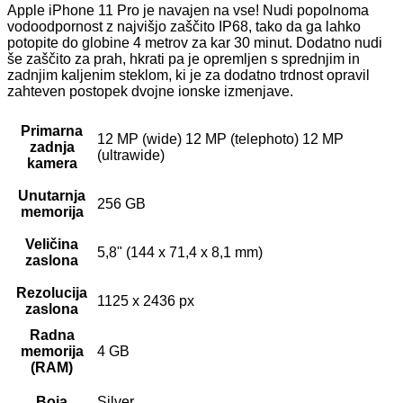
Apple iPhone 11 Pro je navajen na vse! Nudi popolnoma
vodoodpornost z najvišjo zaščito IP68, tako da ga lahko
potopite do globine 4 metrov za kar 30 minut. Dodatno nudi
še zaščito za prah, hkrati pa je opremljen s sprednjim in
zadnjim kaljenim steklom, ki je za dodatno trdnost opravil
zahteven postopek dvojne ionske izmenjave.
Primarna
12 MP (wide) 12 MP (telephoto) 12 MP
zadnja
(ultrawide)
kamera
Unutarnja
256 GB
memorija
Veličina
5,8" (144 x 71,4 x 8,1 mm)
zaslona
Rezolucija
1125 x 2436 px
zaslona
Radna
memorija
4 GB
(RAM)
Boja
Silver