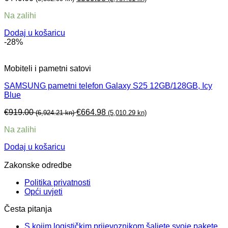
Na zalihi
Dodaj u košaricu
-28%
Mobiteli i pametni satovi
SAMSUNG pametni telefon Galaxy S25 12GB/128GB, Icy
Blue
€
919.00
€
664.98
(6,924.21 kn)
(5,010.29 kn)
Na zalihi
Dodaj u košaricu
Zakonske odredbe
Politika privatnosti
Opći uvjeti
Česta pitanja
S kojim logističkim prijevoznikom šaljete svoje pakete