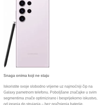
Snaga onima koji ne staju
Iskoristite svoje slobodno vrijeme uz najmoćniji čip na
Galaxy pametnom telefonu. Poboljšane značajke u svim
segmentima znače optimizirano i besprijekorno iskustvo,
od igranja do strujanja – bez pražnjenja baterije.