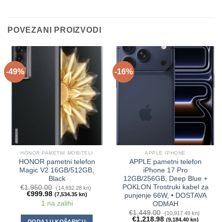
POVEZANI PROIZVODI
-49%
-16%
HONOR PAMETNI MOBITELI
APPLE IPHONE
HONOR pametni telefon
APPLE pametni telefon
Magic V2 16GB/512GB,
iPhone 17 Pro
Black
12GB/256GB, Deep Blue +
POKLON Trostruki kabel za
€
1,950.00
(14,692.28 kn)
€
999.98
(7,534.35 kn)
punjenje 66W, • DOSTAVA
1 na zalihi
ODMAH
€
1,449.00
(10,917.49 kn)
€
1,218.98
(9,184.40 kn)
DODAJ U KOŠARICU