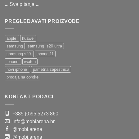
... Sva pitanja ...
PREGLEDAVATI PROIZVODE
apple
huawei
samsung
samsung s20 ultra
samsung s20
iphone 11
iphone
iwatch
novi iphone
pametna zapestnica
prodaja na obroke
KONTAKT PODACI
+385 (0)95 5273 860
info@mobiarena.hr
@mobi.arena
@mobi.arena