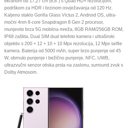
ekranom od 17,27 cm (6,8″) s Quad HD+ rezolucijom,
podrškom za HDR i brzinom osvježavanja od 120 Hz.
Kaljeno staklo Gorilla Glass Victus 2, Android OS, ultra-
moćni 4nm 8-core Snapdragon 8 Gen 2 procesor,
munjevito brza 5G mobilna mreža, 8GB RAM/256GB ROM,
IP68 zaštita, Dual SIM dual telefoto kamera i ultraširoki
objektiv s 200 + 12 + 10 + 10 Mpx rezolucija, 12 Mpx selfie
kamera. Baterija od 5000 mAh, super brzo punjenje od 45
W, obrnuto punjenje i bežično punjenje. NFC, UWB,
ultrazvučni senzor otiska prsta na zaslonu, surround zvuk s
Dolby Atmosom.