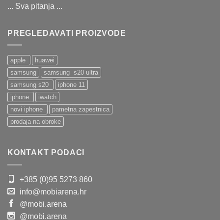
... Sva pitanja ...
PREGLEDAVATI PROIZVODE
apple
huawei
samsung
samsung s20 ultra
samsung s20
iphone 11
iphone
iwatch
novi iphone
pametna zapestnica
prodaja na obroke
KONTAKT PODACI
+385 (0)95 5273 860
info@mobiarena.hr
@mobi.arena
@mobi.arena