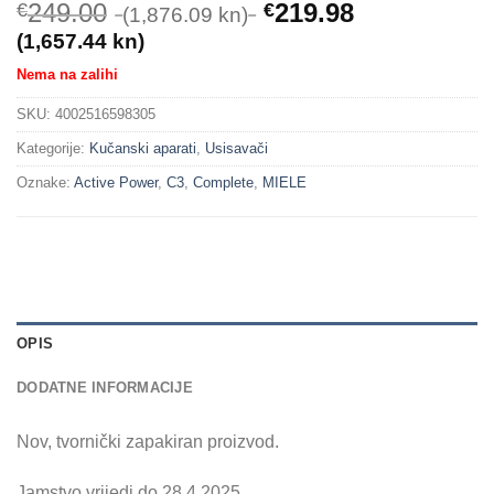
249.00
219.98
€
€
(1,876.09 kn)
(1,657.44 kn)
Nema na zalihi
SKU:
4002516598305
Kategorije:
Kučanski aparati
,
Usisavači
Oznake:
Active Power
,
C3
,
Complete
,
MIELE
OPIS
DODATNE INFORMACIJE
Nov, tvornički zapakiran proizvod.
Jamstvo vrijedi do 28.4.2025