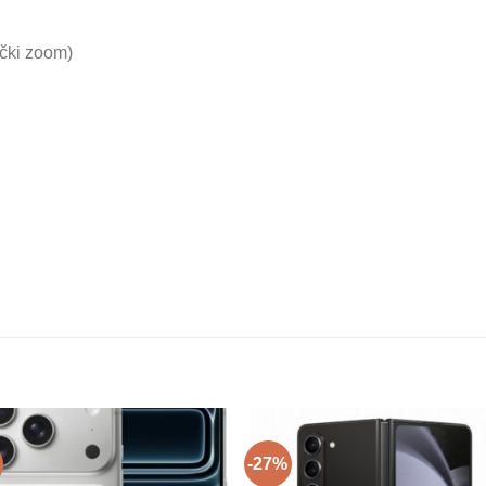
ički zoom)
-27%