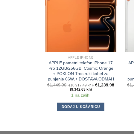
APPLE IPHONE
APPLE pametni telefon iPhone 17
AP
Pro 12GB/256GB, Cosmic Orange
+ POKLON Trostruki kabel za
punjenje 66W, • DOSTAVA ODMAH
pu
€
1,449.00
€
1,239.98
€
1,
(10,917.49 kn)
(9,342.63 kn)
1 na zalihi
DODAJ U KOŠARICU