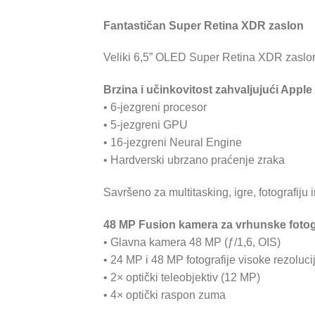
Fantastičan Super Retina XDR zaslon
Veliki 6,5” OLED Super Retina XDR zaslon p
Brzina i učinkovitost zahvaljujući Apple
• 6-jezgreni procesor
• 5-jezgreni GPU
• 16-jezgreni Neural Engine
• Hardverski ubrzano praćenje zraka
Savršeno za multitasking, igre, fotografiju
48 MP Fusion kamera za vrhunske fotog
• Glavna kamera 48 MP (ƒ/1,6, OIS)
• 24 MP i 48 MP fotografije visoke rezoluci
• 2× optički teleobjektiv (12 MP)
• 4× optički raspon zuma