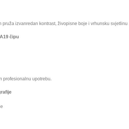
ruža izvanredan kontrast, živopisne boje i vrhunsku svjetlinu z
 A19 čipu
 in profesionalnu upotrebu.
rafije
je