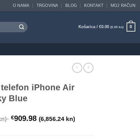
O NAMA
TRGOVINA
BLOG
KONTAKT
MOJ RAČUN
Košarica /
€
0.00
0
(0.00 kn)
telefon iPhone Air
y Blue
909.98
€
kn)
(6,856.24 kn)