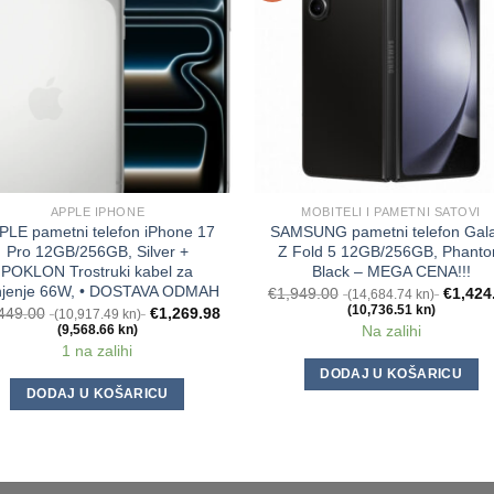
APPLE IPHONE
MOBITELI I PAMETNI SATOVI
PLE pametni telefon iPhone 17
SAMSUNG pametni telefon Gal
Pro 12GB/256GB, Silver +
Z Fold 5 12GB/256GB, Phant
POKLON Trostruki kabel za
Black – MEGA CENA!!!
njenje 66W, • DOSTAVA ODMAH
€
1,949.00
€
1,424
(14,684.74 kn)
(10,736.51 kn)
449.00
€
1,269.98
(10,917.49 kn)
Na zalihi
(9,568.66 kn)
1 na zalihi
DODAJ U KOŠARICU
DODAJ U KOŠARICU