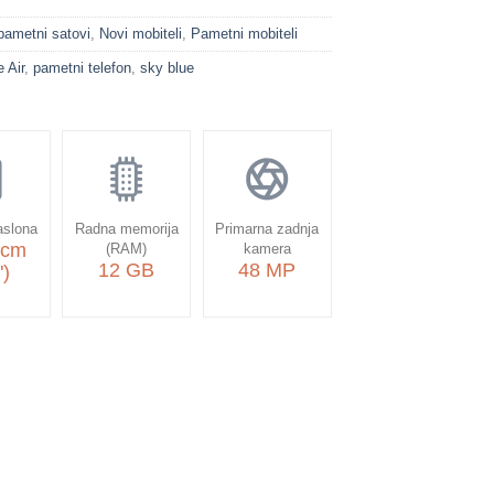
 pametni satovi
,
Novi mobiteli
,
Pametni mobiteli
 Air
,
pametni telefon
,
sky blue
aslona
Radna memorija
Primarna zadnja
 cm
(RAM)
kamera
12 GB
48 MP
")