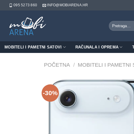
Skip
095 5273 860
INFO@MOBIARENA.HR
to
content
Pretraži:
MOBITELI I PAMETNI SATOVI
RAČUNALA I OPREMA
POČETNA
/
MOBITELI I PAMETNI
-30%