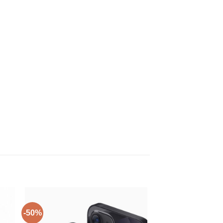
-50%
-33%