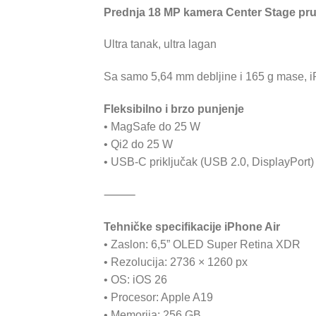
Prednja 18 MP kamera Center Stage pruža 
Ultra tanak, ultra lagan
Sa samo 5,64 mm debljine i 165 g mase, iPh
Fleksibilno i brzo punjenje
• MagSafe do 25 W
• Qi2 do 25 W
• USB-C priključak (USB 2.0, DisplayPort)
⸻
Tehničke specifikacije iPhone Air
• Zaslon: 6,5” OLED Super Retina XDR
• Rezolucija: 2736 × 1260 px
• OS: iOS 26
• Procesor: Apple A19
• Memorija: 256 GB