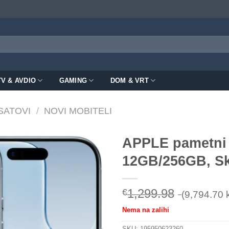
TV & AVDIO
GAMING
DOM & VRT
 SATOVI
/
NOVI MOBITELI
APPLE pametni 
12GB/256GB, Sk
1,299.98
€
(9,794.70 
Nema na zalihi
SKU:
195950623260