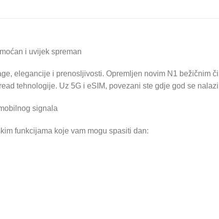
 moćan i uvijek spreman
e, elegancije i prenosljivosti. Opremljen novim N1 bežičnim 
read tehnologije. Uz 5G i eSIM, povezani ste gdje god se nalazil
 mobilnog signala
tskim funkcijama koje vam mogu spasiti dan: