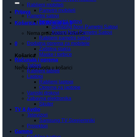
Rabljeni mobiteli
Pametni mobiteli
Prijava
Pametni satovi
Novi pametni satovi
Košarica /
€
0.00
0
(0.00 kn)
Samsung Novi Pametni Satovi
Xiaomi Novi Pametni Satovi
Nema proizvoda u košarici
Rabljeni pametni satovi
Dodatna oprema za mobitele
0
Zaštitna stakla
Maske i torbice
Košarica
Računala i oprema
Tableti
Nema proizvoda u košarici
Rabljeni tableti
Laptopi
Rabljeni laptopi
Oprema za laptope
Vanjski diskovi
Zabavna elektronika
Skuter
TV & Avdio
Televizori
Samsung TV Sprejemniki
Projektori
Gaming
Grafične kartice