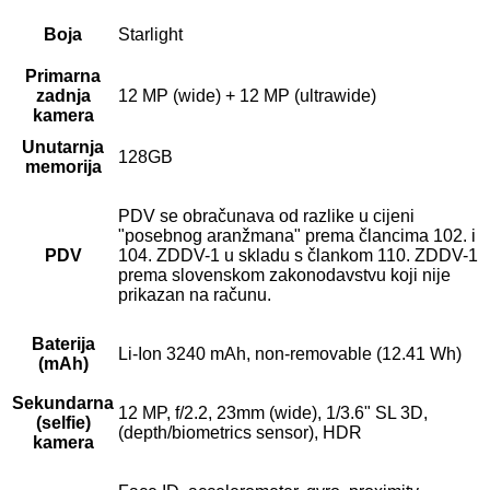
Boja
Starlight
Primarna
zadnja
12 MP (wide) + 12 MP (ultrawide)
kamera
Unutarnja
128GB
memorija
PDV se obračunava od razlike u cijeni
"posebnog aranžmana" prema člancima 102. i
PDV
104. ZDDV-1 u skladu s člankom 110. ZDDV-1
prema slovenskom zakonodavstvu koji nije
prikazan na računu.
Baterija
Li-Ion 3240 mAh, non-removable (12.41 Wh)
(mAh)
Sekundarna
12 MP, f/2.2, 23mm (wide), 1/3.6" SL 3D,
(selfie)
(depth/biometrics sensor), HDR
kamera