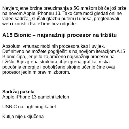
Nevjerojatne brzine preuzimanja s 5G mrežom bit će još brže
na novom Apple iPhoneu 13. Tako ćete moći gledati online
video sadržaj, slušati glazbu putem iTunesa, pregledavati
web i koristiti FaceTime bez odgode.
A15 Bionic – najsnažniji procesor na tržištu
Apsolutni vrhunac mobilnih procesora kao i uvijek.
Definitivno ne možete pogriješiti s najnovijom iteracijom A15
Bionic čipa, jer je to zajamčeno najsnažniji procesor na
tržištu. 6-jezgrena struktura, 4-jezgrena grafika, niska
potrošnja energije i poboljšano strojno učenje čine ovaj
procesor jedinim pravim izborom.
Sadržaj paketa
Apple iPhone 13 pametni telefon
USB-C na Lightning kabel
Kutija nije uključena