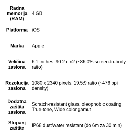
Radna
memorija
4 GB
(RAM)
Platforma
iOS
Marka
Apple
Veličina
6.1 inches, 90.2 cm2 (~86.0% screen-to-body
zaslona
ratio)
Rezolucija
1080 x 2340 pixels, 19.5:9 ratio (~476 ppi
zaslona
density)
Dodatna
Scratch-resistant glass, oleophobic coating,
zaštita
True-tone, Wide color gamut
zaslona
Stupanj
IP68 dust/water resistant (do 6m za 30 min)
zaštite