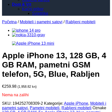
Dom & Vrt
Kučni pribor
Svjetiljke
Početna
/
Mobiteli i pametni satovi
/
Rabljeni mobiteli
Apple iPhone 13, 128 GB, 4
GB RAM, pametni GSM
telefon, 5G, Blue, Rabljen
€
259.98
(1,958.82 kn)
Nema na zalihi
SKU:
194252708309-2
Kategorije:
Apple iPhone
,
Mobiteli i
pametni satovi
,
Pametni mobiteli
,
Rabljeni mobiteli
Oznake