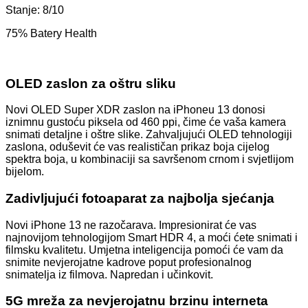
Stanje: 8/10
75% Batery Health
OLED zaslon za oštru sliku
Novi OLED Super XDR zaslon na iPhoneu 13 donosi
iznimnu gustoću piksela od 460 ppi, čime će vaša kamera
snimati detaljne i oštre slike. Zahvaljujući OLED tehnologiji
zaslona, ​​oduševit će vas realističan prikaz boja cijelog
spektra boja, u kombinaciji sa savršenom crnom i svjetlijom
bijelom.
Zadivljujući fotoaparat za najbolja sjećanja
Novi iPhone 13 ne razočarava. Impresionirat će vas
najnovijom tehnologijom Smart HDR 4, a moći ćete snimati i
filmsku kvalitetu. Umjetna inteligencija pomoći će vam da
snimite nevjerojatne kadrove poput profesionalnog
snimatelja iz filmova. Napredan i učinkovit.
5G mreža za nevjerojatnu brzinu interneta