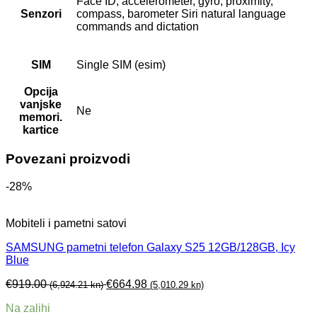
Face ID, accelerometer, gyro, proximity,
Senzori
compass, barometer Siri natural language
commands and dictation
SIM
Single SIM (esim)
Opcija
vanjske
Ne
memori.
kartice
Povezani proizvodi
-28%
Mobiteli i pametni satovi
SAMSUNG pametni telefon Galaxy S25 12GB/128GB, Icy
Blue
€
919.00
€
664.98
(6,924.21 kn)
(5,010.29 kn)
Na zalihi