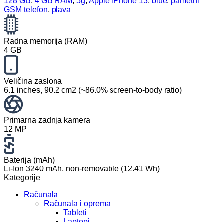
128 GB
,
4 GB RAM
,
5g
,
Apple iPhone 13
,
blue
,
pametni
GSM telefon
,
plava
Radna memorija (RAM)
4 GB
Veličina zaslona
6.1 inches, 90.2 cm2 (~86.0% screen-to-body ratio)
Primarna zadnja kamera
12 MP
Baterija (mAh)
Li-Ion 3240 mAh, non-removable (12.41 Wh)
Kategorije
Računala
Računala i oprema
Tableti
Laptopi