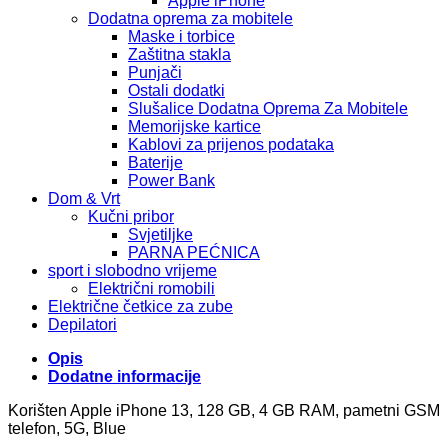
Apple iPhone
Dodatna oprema za mobitele
Maske i torbice
Zaštitna stakla
Punjači
Ostali dodatki
Slušalice Dodatna Oprema Za Mobitele
Memorijske kartice
Kablovi za prijenos podataka
Baterije
Power Bank
Dom & Vrt
Kučni pribor
Svjetiljke
PARNA PEĆNICA
sport i slobodno vrijeme
Električni romobili
Električne četkice za zube
Depilatori
Opis
Dodatne informacije
Korišten Apple iPhone 13, 128 GB, 4 GB RAM, pametni GSM
telefon, 5G, Blue