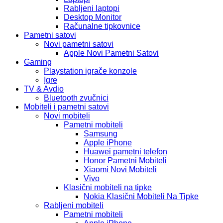
Rabljeni laptopi
Desktop Monitor
Računalne tipkovnice
Pametni satovi
Novi pametni satovi
Apple Novi Pametni Satovi
Gaming
Playstation igrače konzole
Igre
TV & Avdio
Bluetooth zvučnici
Mobiteli i pametni satovi
Novi mobiteli
Pametni mobiteli
Samsung
Apple iPhone
Huawei pametni telefon
Honor Pametni Mobiteli
Xiaomi Novi Mobiteli
Vivo
Klasični mobiteli na tipke
Nokia Klasični Mobiteli Na Tipke
Rabljeni mobiteli
Pametni mobiteli