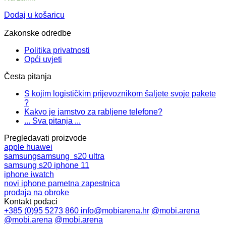
Dodaj u košaricu
Zakonske odredbe
Politika privatnosti
Opći uvjeti
Česta pitanja
S kojim logističkim prijevoznikom šaljete svoje pakete
?
Kakvo je jamstvo za rabljene telefone?
... Sva pitanja ...
Pregledavati proizvode
apple
huawei
samsung
samsung s20 ultra
samsung s20
iphone 11
iphone
iwatch
novi iphone
pametna zapestnica
prodaja na obroke
Kontakt podaci
+385 (0)95 5273 860
info@mobiarena.hr
@mobi.arena
@mobi.arena
@mobi.arena